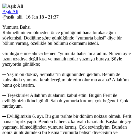
Aşık Ali
@asik_alii | 16 Jan 18 - 21:37
Yumurta Bahsi
Rahmetli ninem ölmeden önce günlüğünü bana bırakacağını
söylemişti. Dediğine göre günlüğünde “yumurta bahsi” diye bir
bölüm varmış, özellikle bu bölümü okumamı istedi.
Günlüğü elime alınca hemen “yumurta bahsi”ni aradım. Ninem öyle
uzun uzadıya değil kısa ve manalı notlar yazmıştı buraya. Şöyle
yazıyordu günlükte;
─ Yaşım on dokuz, Semahat’ın düğününden geldim. Benim de
kahvaltıda yumurta kırabileceğim bir erim olur mu acaba? Allah’ım
bunu çok isterim.
─ Teşekkürler Allah’ım dualarımı kabul ettin. Bugün Ferit ile
evliliğimizin ikinci günü. Sabah yumurta kırdım, çok beğendi. Çok
mutluyum.
─ Evliliğimizin 6. ayı. Bu gün tarihte bir dönüm noktası olmalı. Ferit
bana sürpriz yaptı. Benden habersiz kahvaltı hazırladı. Başka bir şey
yapmayı bilmediğinden yumurta kırmış. Çok sevinçliyim. Bundan
sonra günlüğümdeki bu kısma “yumurta bahsi” diyeceğim ve