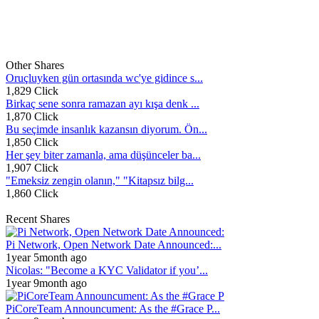
Other Shares
Oruçluyken gün ortasında wc'ye gidince s...
1,829 Click
Birkaç sene sonra ramazan ayı kışa denk ...
1,870 Click
Bu seçimde insanlık kazansın diyorum. Ön...
1,850 Click
Her şey biter zamanla, ama düşünceler ba...
1,907 Click
"Emeksiz zengin olanın," "Kitapsız bilg...
1,860 Click
Recent Shares
Pi Network, Open Network Date Announced:...
1year 5month ago
Nicolas: "Become a KYC Validator if you’...
1year 9month ago
PiCoreTeam Announcument: As the #Grace P...