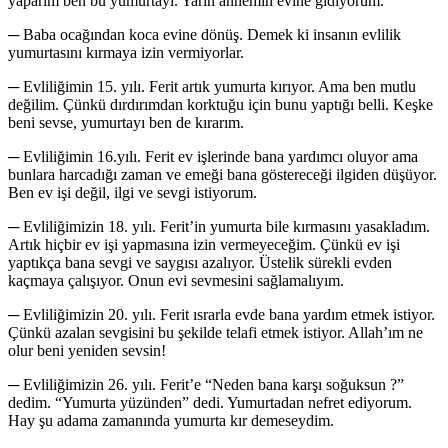
yaparım ben bu yumurtayı. Yarın annemin evine gidiyorum.
─ Baba ocağından koca evine dönüş. Demek ki insanın evlilik
yumurtasını kırmaya izin vermiyorlar.
─ Evliliğimin 15. yılı. Ferit artık yumurta kırıyor. Ama ben mutlu
değilim. Çünkü dırdırımdan korktuğu için bunu yaptığı belli. Keşke
beni sevse, yumurtayı ben de kırarım.
─ Evliliğimin 16.yılı. Ferit ev işlerinde bana yardımcı oluyor ama
bunlara harcadığı zaman ve emeği bana göstereceği ilgiden düşüyor.
Ben ev işi değil, ilgi ve sevgi istiyorum.
─ Evliliğimizin 18. yılı. Ferit’in yumurta bile kırmasını yasakladım.
Artık hiçbir ev işi yapmasına izin vermeyeceğim. Çünkü ev işi
yaptıkça bana sevgi ve saygısı azalıyor. Üstelik sürekli evden
kaçmaya çalışıyor. Onun evi sevmesini sağlamalıyım.
─ Evliliğimizin 20. yılı. Ferit ısrarla evde bana yardım etmek istiyor.
Çünkü azalan sevgisini bu şekilde telafi etmek istiyor. Allah’ım ne
olur beni yeniden sevsin!
─ Evliliğimizin 26. yılı. Ferit’e “Neden bana karşı soğuksun ?”
dedim. “Yumurta yüzünden” dedi. Yumurtadan nefret ediyorum.
Hay şu adama zamanında yumurta kır demeseydim.