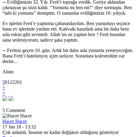
─ Evliliğimizin 32. Yılı. Ferit’i toprağa verdik. Geriye aklımdan
çıkmayan şu sözü kaldı. “Yumurta mı ben mi?” diye sormuştu. Ben
“tabi ki yumurta” demiştim. O zamanlar evliliğimizin 10. yılıydı.
Ev işlerini Ferit’e yaptırma çabasındaydım. Ben yumurtayı seçince
bana ev işlerinde yardım etti. Kahvaltı hazırladı ama bir daha beni
asla eskisi gibi sevmedi. Allah’ım ne yaptım ben ? Ferit buradan
sana sesleniyorum, sadece şaka yaptım.
─ Feritsiz geçen 10. gün. Artık bir daha asla yumurta yemeyeceğim.
Bana Ferit’i hatırlatıyor, içim sızlıyor. Soranlara kolestrolüm var
derim…
Alıntı
5
0
12
2201
+
+
5 Comment
Hacer Hacer
17 Jan 18 - 13:32
Çok anlamlı. İnsanın ne kadar değişken olduğunu gösteriyor