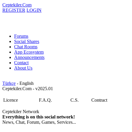
Ceptekiler.Com
REGISTER
LOGIN
Forums
Social Shares
Chat Rooms
App Ecosystem
Announcements
Contact
About Us
Türkçe
- English
Ceptekiler.Com - v2025.01
Licence
F.A.Q.
C.S.
Contract
Ceptekiler Network
Everything is on this social network!
News, Chat, Forum, Games, Services...