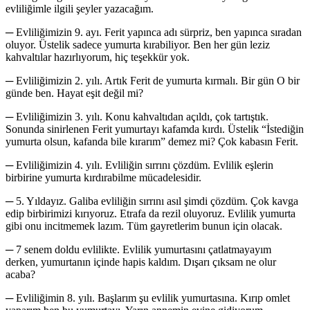
evliliğimle ilgili şeyler yazacağım.
─ Evliliğimizin 9. ayı. Ferit yapınca adı sürpriz, ben yapınca sıradan
oluyor. Üstelik sadece yumurta kırabiliyor. Ben her gün leziz
kahvaltılar hazırlıyorum, hiç teşekkür yok.
─ Evliliğimizin 2. yılı. Artık Ferit de yumurta kırmalı. Bir gün O bir
günde ben. Hayat eşit değil mi?
─ Evliliğimizin 3. yılı. Konu kahvaltıdan açıldı, çok tartıştık.
Sonunda sinirlenen Ferit yumurtayı kafamda kırdı. Üstelik “İstediğin
yumurta olsun, kafanda bile kırarım” demez mi? Çok kabasın Ferit.
─ Evliliğimizin 4. yılı. Evliliğin sırrını çözdüm. Evlilik eşlerin
birbirine yumurta kırdırabilme mücadelesidir.
─ 5. Yıldayız. Galiba evliliğin sırrını asıl şimdi çözdüm. Çok kavga
edip birbirimizi kırıyoruz. Etrafa da rezil oluyoruz. Evlilik yumurta
gibi onu incitmemek lazım. Tüm gayretlerim bunun için olacak.
─ 7 senem doldu evlilikte. Evlilik yumurtasını çatlatmayayım
derken, yumurtanın içinde hapis kaldım. Dışarı çıksam ne olur
acaba?
─ Evliliğimin 8. yılı. Başlarım şu evlilik yumurtasına. Kırıp omlet