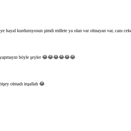
iye hayal kurduruyosun şimdi millete ya olan var olmayan var, canı ce
eli yapmayın böyle şeyler 😂😂😂😂😂😂
bişey olmadı inşallah 😂