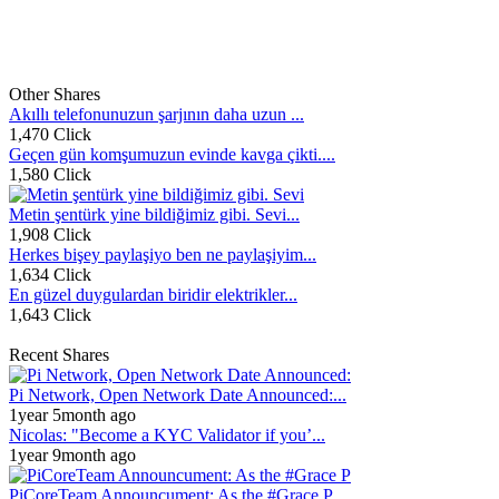
Other Shares
Akıllı telefonunuzun şarjının daha uzun ...
1,470 Click
Geçen gün komşumuzun evinde kavga çikti....
1,580 Click
Metin şentürk yine bildiğimiz gibi. Sevi...
1,908 Click
Herkes bişey paylaşiyo ben ne paylaşiyim...
1,634 Click
En güzel duygulardan biridir elektrikler...
1,643 Click
Recent Shares
Pi Network, Open Network Date Announced:...
1year 5month ago
Nicolas: "Become a KYC Validator if you’...
1year 9month ago
PiCoreTeam Announcument: As the #Grace P...