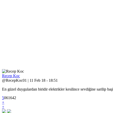
Recep Koc
@RecepKoc01 | 11 Feb 18 - 18:51
En güzel duygulardan biridir elektrikler kesilince sevdiğine sarilip b
5
0
6
1642
+
+