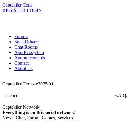
Ceptekiler.Com
REGISTER
LOGIN
Forums
Social Shares
Chat Rooms
App Ecosystem
Announcements
Contact
About Us
Ceptekiler.Com - v2025.01
Licence
F.A.Q.
Ceptekiler Network
Everything is on this social network!
News, Chat, Forum, Games, Services...