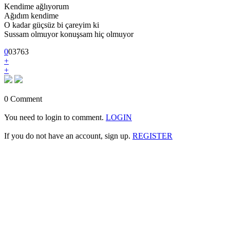
Kendime ağlıyorum
Ağıdım kendime
O kadar güçsüz bi çareyim ki
Sussam olmuyor konuşsam hiç olmuyor
0
0
3
763
+
+
0 Comment
You need to login to comment.
LOGIN
If you do not have an account, sign up.
REGISTER