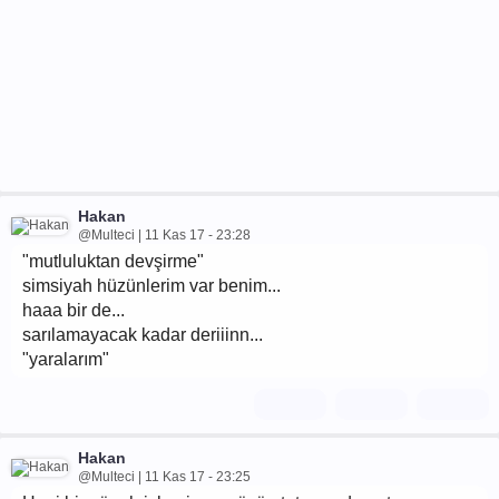
Hakan
@Multeci | 11 Kas 17 - 23:28
"mutluluktan devşirme"
simsiyah hüzünlerim var benim...
haaa bir de...
sarılamayacak kadar deriiinn...
"yaralarım"
Hakan
@Multeci | 11 Kas 17 - 23:25