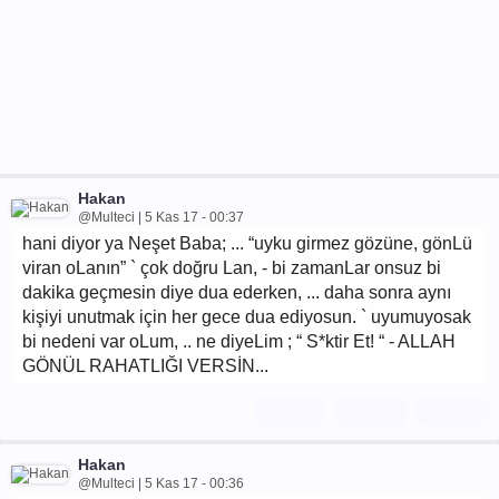
Hakan
@Multeci | 5 Kas 17 - 00:37
hani diyor ya Neşet Baba; ... “uyku girmez gözüne, gönLü
viran oLanın” ` çok doğru Lan, - bi zamanLar onsuz bi
dakika geçmesin diye dua ederken, ... daha sonra aynı
kişiyi unutmak için her gece dua ediyosun. ` uyumuyosak
bi nedeni var oLum, .. ne diyeLim ; “ S*ktir Et! “ - ALLAH
GÖNÜL RAHATLIĞI VERSİN...
Hakan
@Multeci | 5 Kas 17 - 00:36