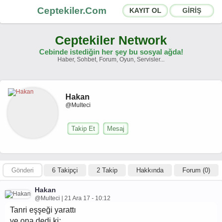
Ceptekiler.Com
KAYIT OL
GİRİŞ
Ceptekiler Network
Cebinde istediğin her şey bu sosyal ağda!
Haber, Sohbet, Forum, Oyun, Servisler...
Forumlar
Sosyal Paylaşımlar
Hakan
Sohbet Odaları
App Ekosistemi
@Multeci
Duyurular
İletişim
Takip Et
Mesaj
Hakkımızda
Gönderi
6 Takipçi
2 Takip
Hakkında
Forum (0)
Türkçe -
English
Ceptekiler.Com - v2025.01
Hakan
@Multeci | 21 Ara 17 - 10:12
Lisans
S.S.S.
T.S.
Sözleşme
Tanri eşşeği yarattı
ve ona dedi ki: