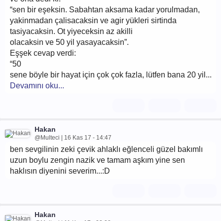
“sen bir eşeksin. Sabahtan aksama kadar yorulmadan,
yakinmadan çalisacaksin ve agir yükleri sirtinda
tasiyacaksin. Ot yiyeceksin az akilli
olacaksin ve 50 yil yasayacaksin”.
Eşşek cevap verdi:
“50
sene böyle bir hayat için çok çok fazla, lütfen bana 20 yil...
Devamını oku...
Hakan
@Multeci | 16 Kas 17 - 14:47
ben sevgilinin zeki çevik ahlaklı eğlenceli güzel bakımlı
uzun boylu zengin nazik ve tamam aşkım yine sen
haklısın diyenini severim...:D
Hakan