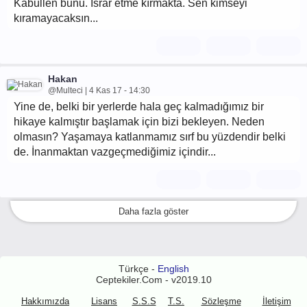
Kabullen bunu. Israr etme kırmakta. Sen kimseyi
kıramayacaksın...
Hakan
@Multeci | 4 Kas 17 - 14:30
Yine de, belki bir yerlerde hala geç kalmadığımız bir
hikaye kalmıştır başlamak için bizi bekleyen. Neden
olmasın? Yaşamaya katlanmamız sırf bu yüzdendir belki
de. İnanmaktan vazgeçmediğimiz içindir...
Daha fazla göster
Türkçe -
English
Ceptekiler.Com - v2019.10
Hakkımızda
Lisans
S.S.S
T.S.
Sözleşme
İletişim