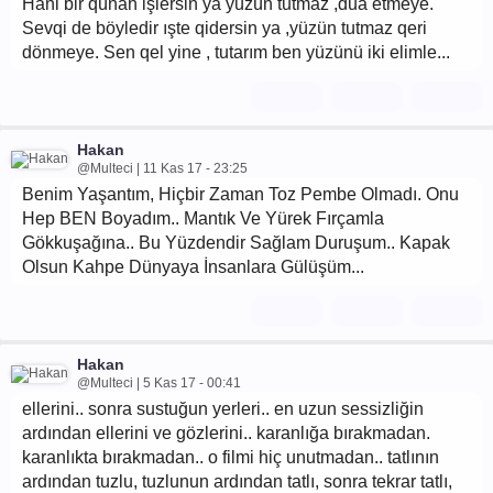
Hani bir qünah işlersin ya yüzün tutmaz ,dua etmeye.
Sevqi de böyledir ışte qidersin ya ,yüzün tutmaz qeri
dönmeye. Sen qel yine , tutarım ben yüzünü iki elimle...
Hakan
@Multeci | 11 Kas 17 - 23:25
Benim Yaşantım, Hiçbir Zaman Toz Pembe Olmadı. Onu
Hep BEN Boyadım.. Mantık Ve Yürek Fırçamla
Gökkuşağına.. Bu Yüzdendir Sağlam Duruşum.. Kapak
Olsun Kahpe Dünyaya İnsanlara Gülüşüm...
Hakan
@Multeci | 5 Kas 17 - 00:41
ellerini.. sonra sustuğun yerleri.. en uzun sessizliğin
ardından ellerini ve gözlerini.. karanlığa bırakmadan.
karanlıkta bırakmadan.. o filmi hiç unutmadan.. tatlının
ardından tuzlu, tuzlunun ardından tatlı, sonra tekrar tatlı,