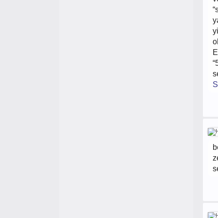
“
y
y
o
E
“
s
S
b
z
s