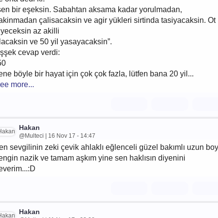
sen bir eşeksin. Sabahtan aksama kadar yorulmadan,
akinmadan çalisacaksin ve agir yükleri sirtinda tasiyacaksin. Ot
iyeceksin az akilli
lacaksin ve 50 yil yasayacaksin”.
şşek cevap verdi:
50
ene böyle bir hayat için çok çok fazla, lütfen bana 20 yil...
ee more...
Hakan
@Multeci | 16 Nov 17 - 14:47
en sevgilinin zeki çevik ahlaklı eğlenceli güzel bakımlı uzun bo
engin nazik ve tamam aşkım yine sen haklısın diyenini
everim...:D
Hakan