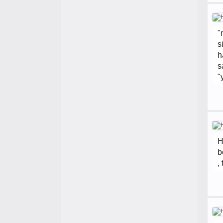
"
s
h
s
"
H
b
,