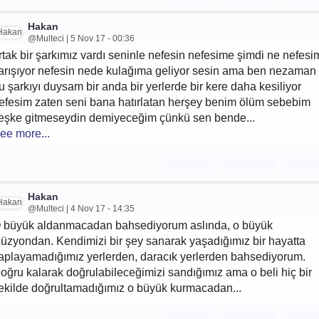
Hakan
@Multeci | 5 Nov 17 - 00:36
rtak bir şarkımız vardı seninle nefesin nefesime şimdi ne nefesi
arışıyor nefesin nede kulağıma geliyor sesin ama ben nezaman
u şarkıyı duysam bir anda bir yerlerde bir kere daha kesiliyor
efesim zaten seni bana hatırlatan herşey benim ölüm sebebim
eşke gitmeseydin demiyeceğim çünkü sen bende...
ee more...
Hakan
@Multeci | 4 Nov 17 - 14:35
 büyük aldanmacadan bahsediyorum aslında, o büyük
llüzyondan. Kendimizi bir şey sanarak yaşadığımız bir hayatta
aplayamadığımız yerlerden, daracık yerlerden bahsediyorum.
oğru kalarak doğrulabileceğimizi sandığımız ama o beli hiç bir
ekilde doğrultamadığımız o büyük kurmacadan...