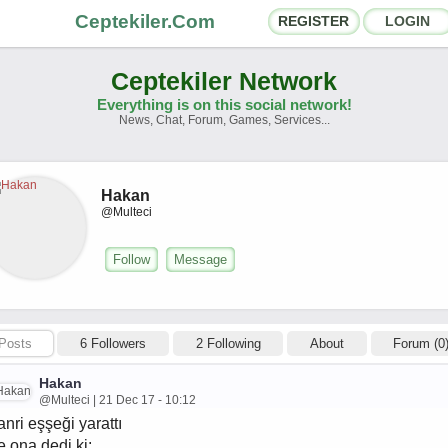
Ceptekiler.Com
REGISTER
LOGIN
Ceptekiler Network
Everything is on this social network!
News, Chat, Forum, Games, Services...
orums
Social Shares
hat Rooms
App Ecosystem
Hakan
@Multeci
nnouncements
Contact
Follow
Message
bout Us
Türkçe
- English
Posts
6 Followers
2 Following
About
Forum (0
Ceptekiler.Com - v2025.01
Hakan
Licence
F.A.Q.
C.S.
Contract
@Multeci | 21 Dec 17 - 10:12
anri eşşeği yarattı
e ona dedi ki: