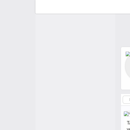
F
C
A
A
T
v