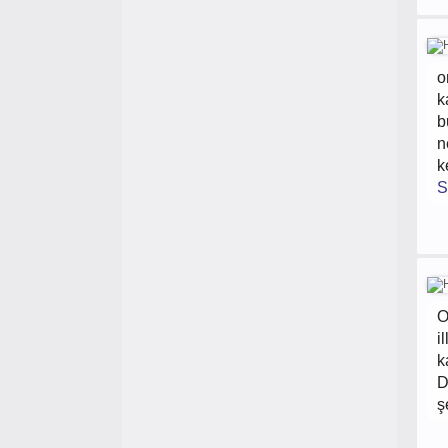
o
k
b
n
k
S
O
i
k
D
ş