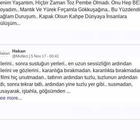
enim Yaşantım, Hiçbir Zaman Toz Pembe Olmadı. Onu Hep B
oyadım.. Mantık Ve Yürek Fırçamla Gökkuşağına.. Bu Yüzdendi
ağlam Duruşum.. Kapak Olsun Kahpe Dünyaya İnsanlara
ülüşüm...
Hakan
@Multeci | 5 Nov 17 - 00:41
llerini.. sonra sustuğun yerleri.. en uzun sessizliğin ardından
llerini ve gözlerini.. karanlığa bırakmadan. karanlıkta bırakmada
 filmi hiç unutmadan.. tatlının ardından tuzlu, tuzlunun ardından
atlı, sonra tekrar tatlı, ardından yine tuzlu yer gibi.. susmadan,
usayarak, iştahla, göğsümden ...
ee more...