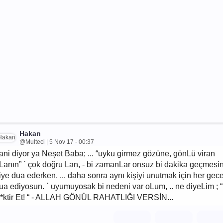
Hakan
@Multeci | 5 Nov 17 - 00:37
ani diyor ya Neşet Baba; ... “uyku girmez gözüne, gönLü viran
Lanın” ` çok doğru Lan, - bi zamanLar onsuz bi dakika geçmesi
iye dua ederken, ... daha sonra aynı kişiyi unutmak için her gec
ua ediyosun. ` uyumuyosak bi nedeni var oLum, .. ne diyeLim ; “
*ktir Et! “ - ALLAH GÖNÜL RAHATLIĞI VERSİN...