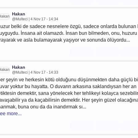
Hakan
@Multeci | 4 Nov 17 - 14:34
uzur belki de sadece nesnelere özgü, sadece onlarda bulunan 
uyguydu. İnsana ait olamazdı. İnsan bun bilmeden, onu, huzuru
rayarak ve asla bulamayarak yaşıyor ve sonunda ölüyordu...
Hakan
@Multeci | 4 Nov 17 - 14:33
er şeyin ve herkesin kötü olduğunu düşünmekten daha güçlü bi
uvar yoktur bu hayatta. O duvarın arkasına saklandıysan her an
etiktesin demektir, sana yönelecek her tehlikeyi kolayca sezebilir
avaşabilir ya da kaçabilirsin demektir. Her şeyin güzel olacağın
nanmak, buna onu da da inandırmak sı...
ee more...