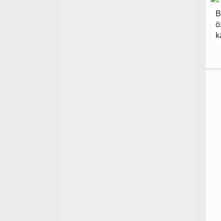
B
ö
k