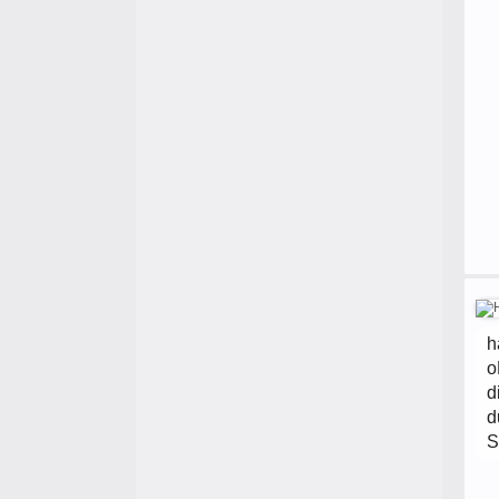
h
o
d
d
S