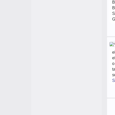
B
B
S
G
e
e
o
t
s
S