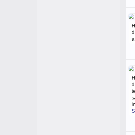
H
d
a
H
d
t
s
i
S