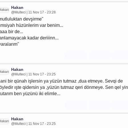
Hakan
@Multeci | 11 Nov 17 - 23:28
mutluluktan devşirme"
imsiyah hüzünlerim var benim...
aaa bir de...
arılamayacak kadar deriiinn...
yaralarım"
Hakan
@Multeci | 11 Nov 17 - 23:25
ani bir qünah işlersin ya yüzün tutmaz ,dua etmeye. Sevqi de
öyledir ışte qidersin ya ,yüzün tutmaz qeri dönmeye. Sen qel yi
 tutarım ben yüzünü iki elimle...
Hakan
@Multeci | 11 Nov 17 - 23:25