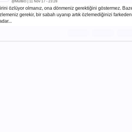
@Multeci | 11 Nov 17 - 23:28
irini özlüyor olmanız, ona dönmeniz gerektiğini göstermez. Baz
zlemeniz gerekir, bir sabah uyanıp artık özlemediğinizi farkede
adar...