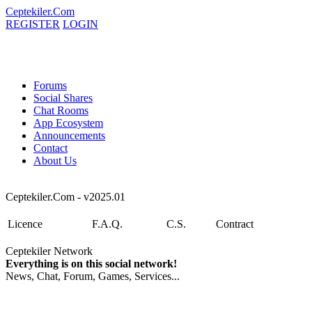
Ceptekiler.Com
REGISTER
LOGIN
Forums
Social Shares
Chat Rooms
App Ecosystem
Announcements
Contact
About Us
Ceptekiler.Com - v2025.01
Licence
F.A.Q.
C.S.
Contract
Ceptekiler Network
Everything is on this social network!
News, Chat, Forum, Games, Services...