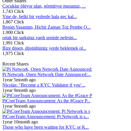
Other Shares
Çocuklar ölüyor ulan, görmüyor musunuz, ...
1,743 Click
Yine de, belki bir yerlerde hala geç kal...
1,867 Click
Benim Yaşantım, Hiçbir Zaman Toz Pembe O...
1,900 Click
ortak bir şarkımız vardı seninle nefesin...
1,991 Click
Bize düşen, düştüğümüz yerde beklemek ol...
1,975 Click
Recent Shares
Pi Network, Open Network Date Announced:...
1year 5month ago
Nicolas: "Become a KYC Validator if you’...
1year 9month ago
PiCoreTeam Announcument: As the #Grace P...
1year 9month ago
PiCoreTeam Announcement: Pi Network is s...
1year 10month ago
Those who have been waiting for KYC or K...