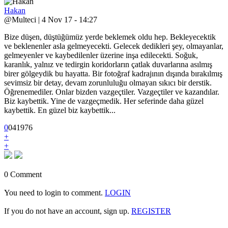
Hakan
@Multeci | 4 Nov 17 - 14:27
Bize düşen, düştüğümüz yerde beklemek oldu hep. Bekleyecektik
ve beklenenler asla gelmeyecekti. Gelecek dedikleri şey, olmayanlar,
gelmeyenler ve kaybedilenler üzerine inşa edilecekti. Soğuk,
karanlık, yalnız ve tedirgin koridorların çatlak duvarlarına asılmış
birer gölgeydik bu hayatta. Bir fotoğraf kadrajının dışında bırakılmış
sevimsiz bir detay, devam zorunluluğu olmayan sıkıcı bir derstik.
Öğrenemediler. Onlar bizden vazgeçtiler. Vazgeçtiler ve kazandılar.
Biz kaybettik. Yine de vazgeçmedik. Her seferinde daha güzel
kaybettik. En güzel biz kaybettik...
0
0
4
1976
+
+
0 Comment
You need to login to comment.
LOGIN
If you do not have an account, sign up.
REGISTER