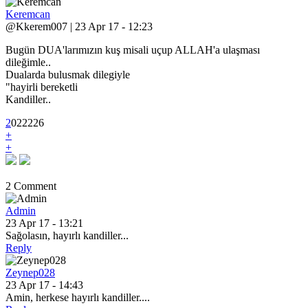
Keremcan
@Kkerem007 | 23 Apr 17 - 12:23
Bugün DUA'larımızın kuş misali uçup ALLAH'a ulaşması
dileğimle..
Dualarda bulusmak dilegiyle
"hayirli bereketli
Kandiller..
2
0
2
2226
+
+
2 Comment
Admin
23 Apr 17 - 13:21
Sağolasın, hayırlı kandiller...
Reply
Zeynep028
23 Apr 17 - 14:43
Amin, herkese hayırlı kandiller....