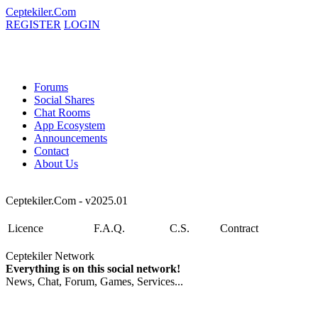
Ceptekiler.Com
REGISTER
LOGIN
Forums
Social Shares
Chat Rooms
App Ecosystem
Announcements
Contact
About Us
Ceptekiler.Com - v2025.01
Licence
F.A.Q.
C.S.
Contract
Ceptekiler Network
Everything is on this social network!
News, Chat, Forum, Games, Services...