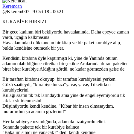
Keremcan
@Kkerem007 | 9 Oct 18 - 00:21
KURABİYE HIRSIZI
Bir gece kadının biri bekliyordu havaalanında, Daha epeyce zaman
vardı, uçağın kalkmasına.
Havaalanındaki dükkandan bir kitap ve bir paket kurabiye alıp,
buldu kendisine oturacak bir yer.
Kendisini kitabına öyle kaptırmıştı ki, yine de Yanında oturan
adamın olabildiğince cüretkar bir şekilde Aralarında duran paketten
birer birer kurabiye Aldığını gördü, ne kadar görmezden gelse de.
Bir taraftan kitabını okuyup, bir taraftan kurabiyesini yerken,
Gözü saatteydi, "kurabiye hırsızı"yavaş yavaş Tüketirken
kurabiyelerini.
Kulağı saatin tik tak larındaydı ama yine de engelleyemiyordu tik
tak lar sinirlenmesini.
Düşünüyordu kendi kendine, "Kibar bir insan olmasaydım,
morartırdım şu adamın gözlerini!"
Her kurabiyeye uzandığında, adam da uzatıyordu elini.
Sonunda pakette tek bir kurabiye kalınca
"Bakalım şimdi ne yapacak?" dedi kendi kendine.