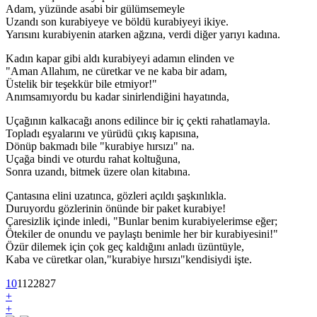
Adam, yüzünde asabi bir gülümsemeyle
Uzandı son kurabiyeye ve böldü kurabiyeyi ikiye.
Yarısını kurabiyenin atarken ağzına, verdi diğer yarıyı kadına.
Kadın kapar gibi aldı kurabiyeyi adamın elinden ve
"Aman Allahım, ne cüretkar ve ne kaba bir adam,
Üstelik bir teşekkür bile etmiyor!"
Anımsamıyordu bu kadar sinirlendiğini hayatında,
Uçağının kalkacağı anons edilince bir iç çekti rahatlamayla.
Topladı eşyalarını ve yürüdü çıkış kapısına,
Dönüp bakmadı bile "kurabiye hırsızı" na.
Uçağa bindi ve oturdu rahat koltuğuna,
Sonra uzandı, bitmek üzere olan kitabına.
Çantasına elini uzatınca, gözleri açıldı şaşkınlıkla.
Duruyordu gözlerinin önünde bir paket kurabiye!
Çaresizlik içinde inledi, "Bunlar benim kurabiyelerimse eğer;
Ötekiler de onundu ve paylaştı benimle her bir kurabiyesini!"
Özür dilemek için çok geç kaldığını anladı üzüntüyle,
Kaba ve cüretkar olan,"kurabiye hırsızı"kendisiydi işte.
10
1
12
2827
+
+