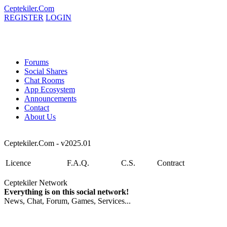
Ceptekiler.Com
REGISTER
LOGIN
Forums
Social Shares
Chat Rooms
App Ecosystem
Announcements
Contact
About Us
Ceptekiler.Com - v2025.01
Licence
F.A.Q.
C.S.
Contract
Ceptekiler Network
Everything is on this social network!
News, Chat, Forum, Games, Services...