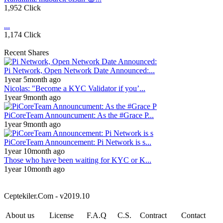
1,952 Click
...
1,174 Click
Recent Shares
Pi Network, Open Network Date Announced:...
1year 5month ago
Nicolas: "Become a KYC Validator if you’...
1year 9month ago
PiCoreTeam Announcument: As the #Grace P...
1year 9month ago
PiCoreTeam Announcement: Pi Network is s...
1year 10month ago
Those who have been waiting for KYC or K...
1year 10month ago
Ceptekiler.Com - v2019.10
About us
License
F.A.Q
C.S.
Contract
Contact