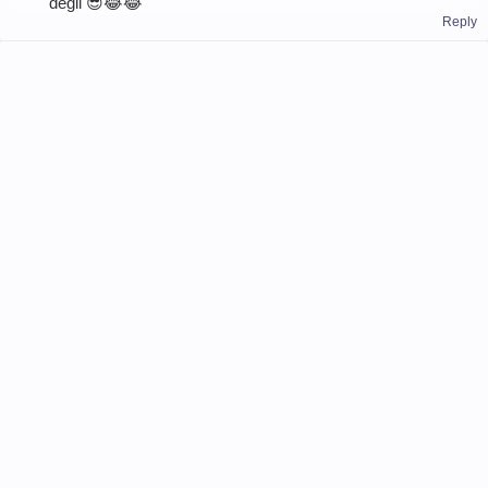
değil 😎😂😂
Reply