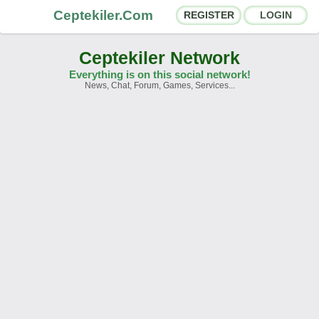
Ceptekiler.Com
REGISTER
LOGIN
Ceptekiler Network
Everything is on this social network!
News, Chat, Forum, Games, Services...
Forums
Social Shares
Chat Rooms
App Ecosystem
Announcements
Contact
About Us
Ceptekiler.Com - v2025.01
Licence
F.A.Q.
C.S.
Contract