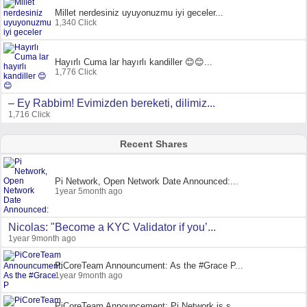
Millet nerdesiniz uyuyonuzmu iyi geceler...
1,340 Click
Hayırlı Cuma lar hayırlı kandiller 😊😊...
1,776 Click
– Ey Rabbim! Evimizden bereketi, dilimiz...
1,716 Click
Recent Shares
Pi Network, Open Network Date Announced:...
1year 5month ago
Nicolas: "Become a KYC Validator if you’...
1year 9month ago
PiCoreTeam Announcument: As the #Grace P...
1year 9month ago
PiCoreTeam Announcement: Pi Network is s...