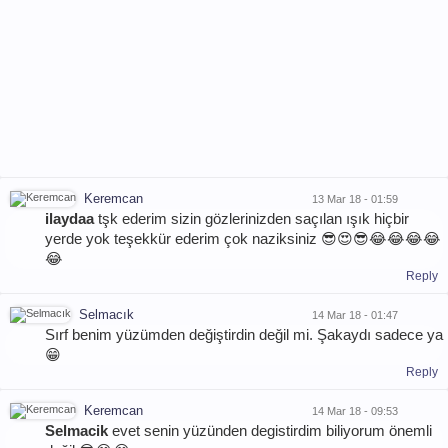
Keremcan
13 Mar 18 - 01:59
ilaydaa
tşk ederim sizin gözlerinizden saçılan ışık hiçbir
yerde yok teşekkür ederim çok naziksiniz 😎😍😎😂😂😂😂
😂
Reply
Selmacık
14 Mar 18 - 01:47
Sırf benim yüzümden değiştirdin değil mi. Şakaydı sadece ya
😁
Reply
Keremcan
14 Mar 18 - 09:53
Selmacik
evet senin yüzünden degistirdim biliyorum önemli