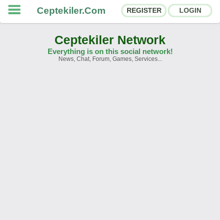
Ceptekiler.Com
REGISTER
LOGIN
Ceptekiler Network
Everything is on this social network!
News, Chat, Forum, Games, Services...
Forums
Social Shares
Chat Rooms
App Ecosystem
Announcements
Contact
About Us
Ceptekiler.Com - v2025.01
Licence
F.A.Q.
C.S.
Contract