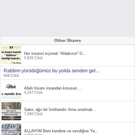
Other Shares
Her insanın kıymeti “Ahlakının” G...
5,926 Click
Rabbim yürüdüğümüz bu yolda senden gel...
608 Click
Allah İnsanı insandan korusun....
4,247 Click
Sabır, ağır bir İmtihandır. Ama unutmak...
7,280 Click
ALLAH’IM Beni kendine ve sevdiğine Ya...