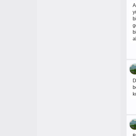
A
y
b
g
b
a
D
b
k
B