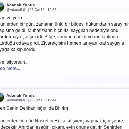
Adanalı Yunus
@Adanali-01 | 26 Oct 18 - 19:56
an ve yolcu
ünlerden bir gün, zamanın ünlü bir bilgesi hükümdarın sarayını
apısına geldi. Muhafızların hiçbirisi saygıları nedeniyle onu
urdurmaya çalışmadı. Bilge, sonunda hükümdarın tahtında
turduğu odaya girdi. Ziyaretçisini hemen tanıyan kral saygıyla
yağa kalkıp sordu:
Ne istiyorsun...
ee more...
Adanalı Yunus
@Adanali-01 | 26 Oct 18 - 19:44
en Senin Delikanlılığını da Bilirim
ünlerden bir gün Nasrettin Hoca, alışveriş yapmak için şehre
idecektir. Ahırdan eşeğini çıkarır, evin önüne getirir. Şehirden