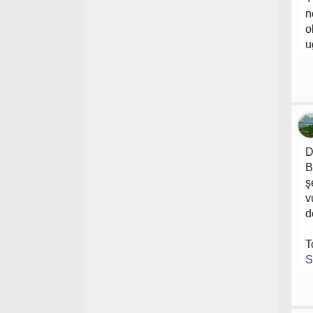
n
o
u
D
B
ş
v
d
T
S