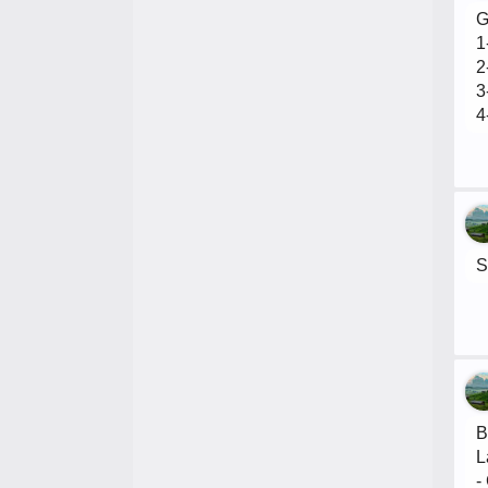
G
1
2
3
4
S
B
L
-