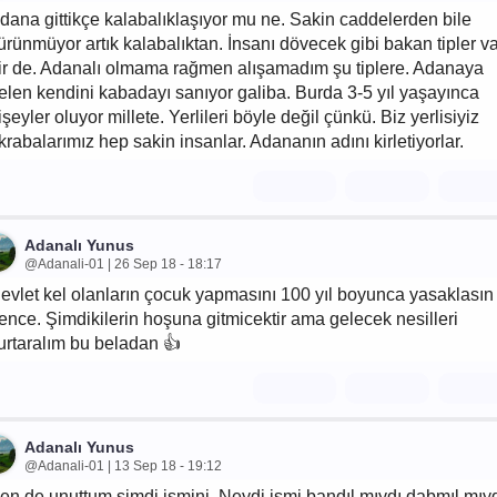
dana gittikçe kalabalıklaşıyor mu ne. Sakin caddelerden bile
ürünmüyor artık kalabalıktan. İnsanı dövecek gibi bakan tipler v
ir de. Adanalı olmama rağmen alışamadım şu tiplere. Adanaya
elen kendini kabadayı sanıyor galiba. Burda 3-5 yıl yaşayınca
işeyler oluyor millete. Yerlileri böyle değil çünkü. Biz yerlisiyiz
krabalarımız hep sakin insanlar. Adananın adını kirletiyorlar.
Adanalı Yunus
@Adanali-01 | 26 Sep 18 - 18:17
evlet kel olanların çocuk yapmasını 100 yıl boyunca yasaklasın
ence. Şimdikilerin hoşuna gitmicektir ama gelecek nesilleri
urtaralım bu beladan 👍
Adanalı Yunus
@Adanali-01 | 13 Sep 18 - 19:12
en de unuttum şimdi ismini. Neydi ismi bandıl mıydı dabmıl mıy