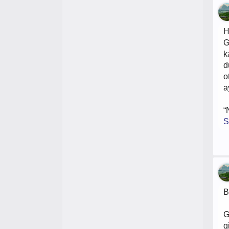
H
G
k
d
o
a
“
S
B
G
g