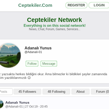
Ceptekiler.Com
REGISTER
LOGIN
Ceptekiler Network
Everything is on this social network!
News, Chat, Forum, Games, Services...
orums
Social Shares
hat Rooms
App Ecosystem
Adanalı Yunus
@Adanali-01
nnouncements
Contact
Follow
Message
bout Us
z yazsakta herkes bildiğini okur. Ama bilmezler ki bildikleri şeyler zamanında
zim yazdıklarımızdı 😉
Türkçe
- English
Ceptekiler.Com - v2025.01
Posts
45 Followers
48 Following
About
Forum (0
Licence
F.A.Q.
C.S.
Contract
Adanalı Yunus
@Adanali-01 | 27 Oct 19 - 20:45