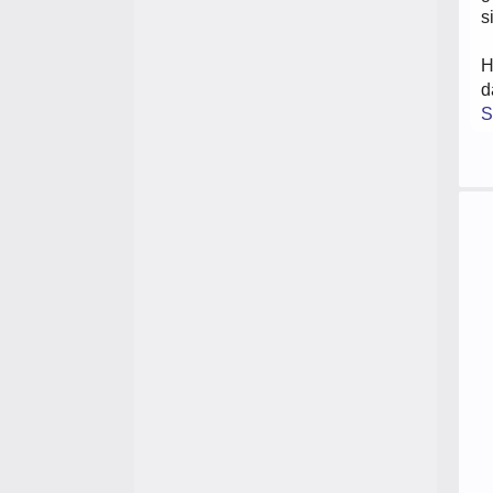
s
H
d
S