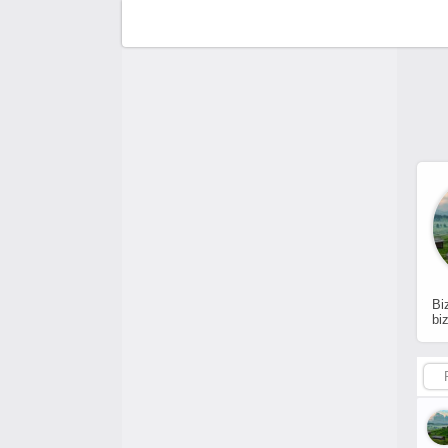
F
C
A
A
Bi
bi