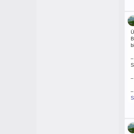
Ü
B
b
–
S
–
–
S