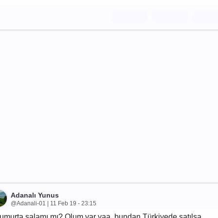
Adanalı Yunus
@Adanali-01 | 11 Feb 19 - 23:15
umurta salamı mı? Olum var yaa, bundan Türkiyede satılsa