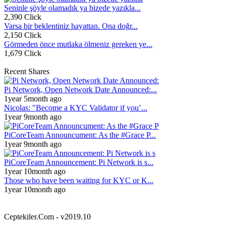
Seninle şöyle olamadık ya bizede yazıkla...
2,390 Click
Varsa bir beklentiniz hayattan. Ona doğr...
2,150 Click
Görmeden önce mutlaka ölmeniz gereken ye...
1,679 Click
Recent Shares
Pi Network, Open Network Date Announced:...
1year 5month ago
Nicolas: "Become a KYC Validator if you’...
1year 9month ago
PiCoreTeam Announcument: As the #Grace P...
1year 9month ago
PiCoreTeam Announcement: Pi Network is s...
1year 10month ago
Those who have been waiting for KYC or K...
1year 10month ago
Ceptekiler.Com - v2019.10