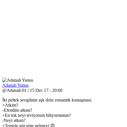
Adanalı Yunus
@Adanali-01 | 15 Dec 17 - 20:00
İki peltek sevgilinin aşk dolu romantik konuşması;
+Atkım?
-Efendim atkım?
+En tok neyi teviyorum biliyormutun?
-Neyi atkım?
+Teninle göt göte gelmeyi 😍