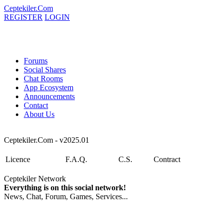
Ceptekiler.Com
REGISTER
LOGIN
Forums
Social Shares
Chat Rooms
App Ecosystem
Announcements
Contact
About Us
Ceptekiler.Com - v2025.01
Licence
F.A.Q.
C.S.
Contract
Ceptekiler Network
Everything is on this social network!
News, Chat, Forum, Games, Services...