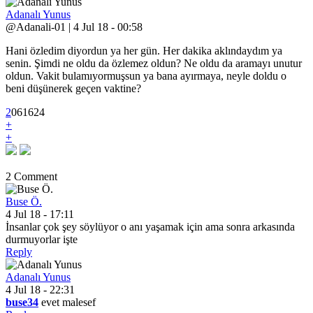
Adanalı Yunus
@Adanali-01 | 4 Jul 18 - 00:58
Hani özledim diyordun ya her gün. Her dakika aklındaydım ya
senin. Şimdi ne oldu da özlemez oldun? Ne oldu da aramayı unutur
oldun. Vakit bulamıyormuşsun ya bana ayırmaya, neyle doldu o
beni düşünerek geçen vaktine?
2
0
6
1624
+
+
2 Comment
Buse Ö.
4 Jul 18 - 17:11
İnsanlar çok şey söylüyor o anı yaşamak için ama sonra arkasında
durmuyorlar işte
Reply
Adanalı Yunus
4 Jul 18 - 22:31
buse34
evet malesef