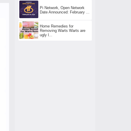
Pi Network, Open Network
Date Announced: February ...
Home Remedies for
Removing Warts Warts are
ugly l...