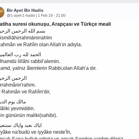
Bir Ayet Bir Hadis
@1-ayet-1-hadis | 1 Feb 19 - 21:00
atiha suresi okunuşu, Arapçası ve Türkçe meali
بسم الله الرحمن الرحي
ismillāhirrahmānirrahīm
ahmân ve Rahîm olan Allah'ın adıyla.
الحمد لله رب العالمي
lhamdü lillâhi rabbil'alemin.
amd, yalnız âlemlerin Rabbi,olan Allah'a dır.
الرحمن الرحي
rrahmânir'rahim.
 Rahmân ve Rahîm'dir,
مالك يوم الدي
âliki yevmiddin.
in gününün maliki(sahibi).
اياك نعبد واياك نستعي
yyâke na'budü ve iyyâke neste'în,
ncak Sana kulluk ederiz ve ancak Senden yardım dileriz.