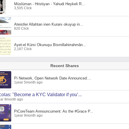
Müslüman - Hristiyan - Yahudi Heykeli R...
3,505 Click
Ateistler Allahtan inen Kuranı okuyup in...
820 Click
Ayet-el Kürsi Okunuşu Bismillahirrahmân...
2,187 Click
Recent Shares
Pi Network, Open Network Date Announced:...
1year 5month ago
colas: "Become a KYC Validator if you’...
ar 9month ago
PiCoreTeam Announcument: As the #Grace P...
1year 9month ago