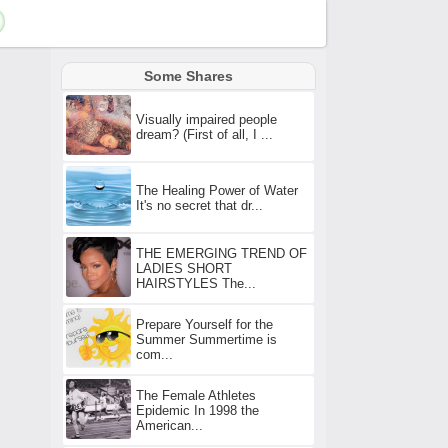
Some Shares
Visually impaired people
dream? (First of all, I ...
The Healing Power of Water
It's no secret that dr...
THE EMERGING TREND OF
LADIES SHORT
HAIRSTYLES The...
Prepare Yourself for the
Summer Summertime is
com...
The Female Athletes
Epidemic In 1998 the
American...