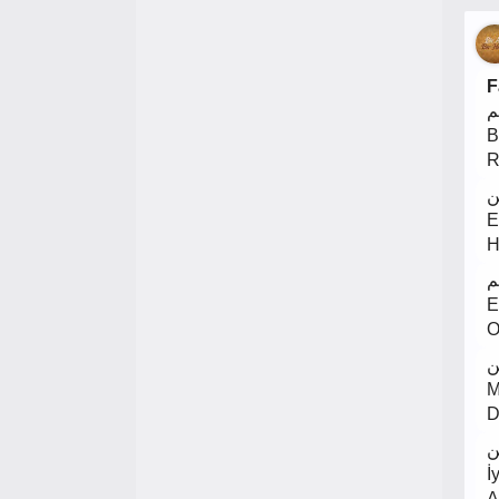
F
م
B
R
ن
E
H
م
E
O
ن
M
D
ن
İ
A