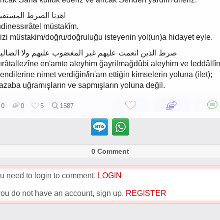
اهدنا الصرط المستقي
hdinessırâtel müstakîm.
izi müstakim/doğru/doğruluğu isteyenin yol(un)a hidayet eyle.
صرط الذين انعمت عليهم غير المغضوب عليهم ولا الضالي
ırâtallezîne en'amte aleyhim ğayrilmağdûbi aleyhim ve leddâllîn
endilerine nimet verdiğin/in'am ettiğin kimselerin yoluna (ilet);
azaba uğramışların ve sapmışların yoluna değil.
0
0
5
1587
0 Comment
u need to login to comment.
LOGIN
 you do not have an account, sign up.
REGISTER