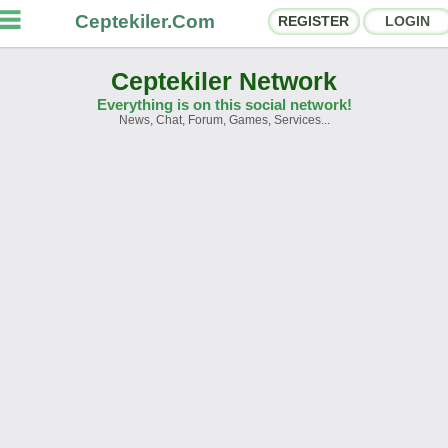
Ceptekiler.Com
REGISTER
LOGIN
Ceptekiler Network
Everything is on this social network!
News, Chat, Forum, Games, Services...
orums
Social Shares
hat Rooms
App Ecosystem
nnouncements
Contact
bout Us
Ceptekiler.Com - v2025.01
Licence
F.A.Q.
C.S.
Contract