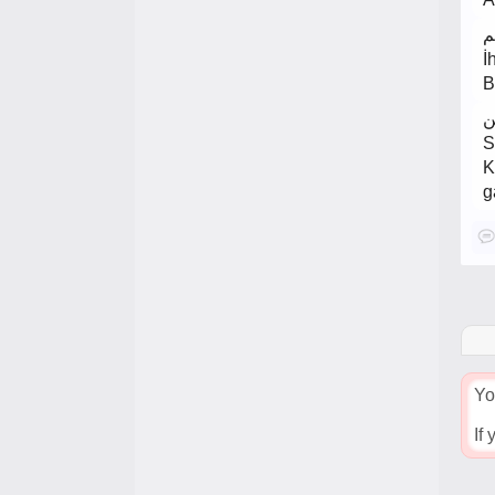
م
İ
B
ن
S
K
g
Yo
If