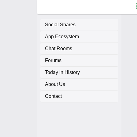
Social Shares
App Ecosystem
F
Chat Rooms
C
Forums
A
Today in History
About Us
A
Contact