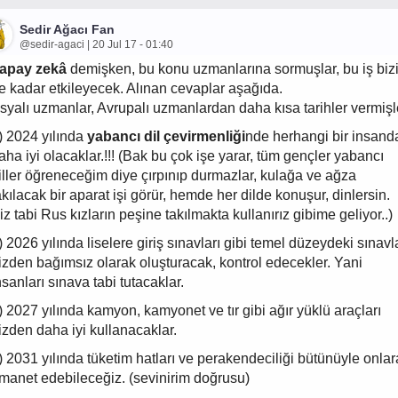
Sedir Ağacı Fan
@sedir-agaci | 20 Jul 17 - 01:40
apay zekâ
demişken, bu konu uzmanlarına sormuşlar, bu iş biz
e kadar etkileyecek. Alınan cevaplar aşağıda.
syalı uzmanlar, Avrupalı uzmanlardan daha kısa tarihler vermişl
) 2024 yılında
yabancı dil çevirmenliği
nde herhangi bir insand
aha iyi olacaklar.!!! (Bak bu çok işe yarar, tüm gençler yabancı
iller öğreneceğim diye çırpınıp durmazlar, kulağa ve ağza
akılacak bir aparat işi görür, hemde her dilde konuşur, dinlersin.
iz tabi Rus kızların peşine takılmakta kullanırız gibime geliyor..)
) 2026 yılında liselere giriş sınavları gibi temel düzeydeki sınavl
izden bağımsız olarak oluşturacak, kontrol edecekler. Yani
nsanları sınava tabi tutacaklar.
) 2027 yılında kamyon, kamyonet ve tır gibi ağır yüklü araçları
izden daha iyi kullanacaklar.
) 2031 yılında tüketim hatları ve perakendeciliği bütünüyle onlar
manet edebileceğiz. (sevinirim doğrusu)