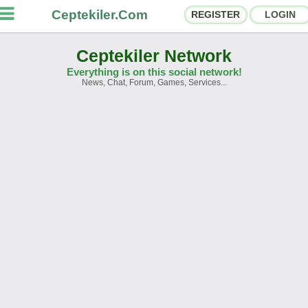
Ceptekiler.Com
REGISTER
LOGIN
Ceptekiler Network
Everything is on this social network!
News, Chat, Forum, Games, Services...
orums
Social Shares
hat Rooms
App Ecosystem
nnouncements
Contact
bout Us
Türkçe
- English
Ceptekiler.Com - v2025.01
Licence
F.A.Q.
C.S.
Contract