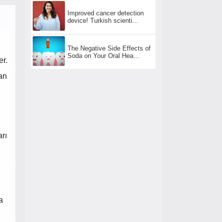
Improved cancer detection
device! Turkish scienti...
i
The Negative Side Effects of
Soda on Your Oral Hea...
er.
an
arı
a