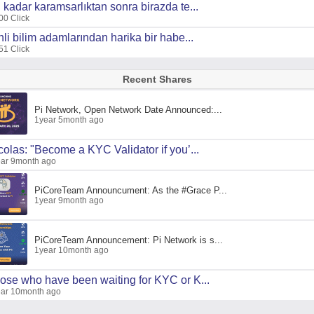
 kadar karamsarlıktan sonra birazda te...
00 Click
nli bilim adamlarından harika bir habe...
51 Click
Recent Shares
Pi Network, Open Network Date Announced:...
1year 5month ago
colas: "Become a KYC Validator if you’...
ar 9month ago
PiCoreTeam Announcument: As the #Grace P...
1year 9month ago
PiCoreTeam Announcement: Pi Network is s...
1year 10month ago
ose who have been waiting for KYC or K...
ar 10month ago