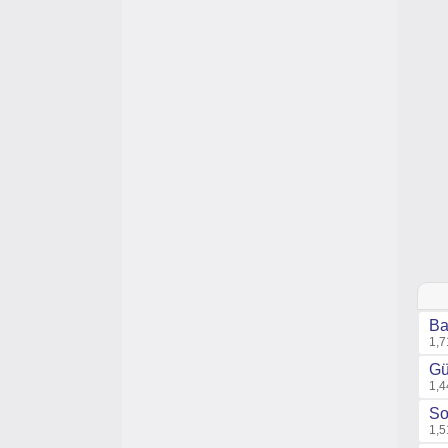
Ba
1,7
Gü
1,4
So
1,5