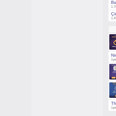
Bu
1,7
Çi
1,4
Ni
1ye
Th
1ye