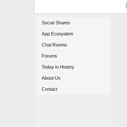
Social Shares
App Ecosystem
F
Chat Rooms
C
Forums
A
Today in History
About Us
A
Contact