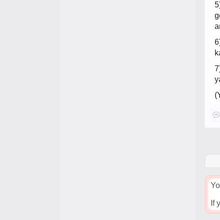
5
g
a
6
k
7
y
(
Yo
If