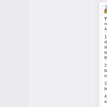
Y
n
A
1
d
d
t
B
2
b
i
3
b
4
e