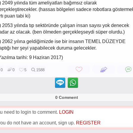
) 2049 yılında tüm ameliyatları bağımsız olarak
erçekleştirecekler. (hassas bölgeleri sadece robotlara gösterme
rtı puan tabi ki)
) 2053 yılında tıp sektöründe çalışan insan sayısı yok denecek
adar az olacak. (ben ölmeden gerçekleşseydi süper olurdu.)
) 2062 yılına geldiğimizde ise bir insanın TEMEL DÜZEYDE
aptığı her şeyi yapabilecek duruma gelecekler.
Yazılma tarihi: 9 Haziran 2017)
0
0
5
1588
0 Comment
u need to login to comment.
LOGIN
 you do not have an account, sign up.
REGISTER