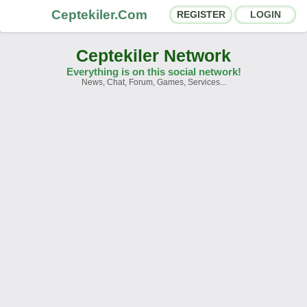
Ceptekiler.Com
REGISTER
LOGIN
Ceptekiler Network
Everything is on this social network!
News, Chat, Forum, Games, Services...
Forums
Social Shares
Chat Rooms
App Ecosystem
Announcements
Contact
About Us
Türkçe
- English
Ceptekiler.Com - v2025.01
Licence
F.A.Q.
C.S.
Contract