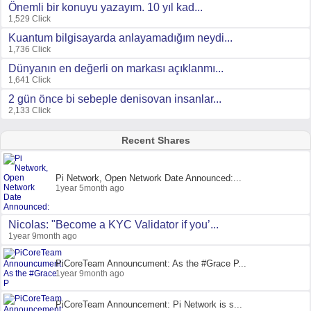
Önemli bir konuyu yazayım. 10 yıl kad...
1,529 Click
Kuantum bilgisayarda anlayamadığım neydi...
1,736 Click
Dünyanın en değerli on markası açıklanmı...
1,641 Click
2 gün önce bi sebeple denisovan insanlar...
2,133 Click
Recent Shares
Pi Network, Open Network Date Announced:...
1year 5month ago
Nicolas: "Become a KYC Validator if you’...
1year 9month ago
PiCoreTeam Announcument: As the #Grace P...
1year 9month ago
PiCoreTeam Announcement: Pi Network is s...