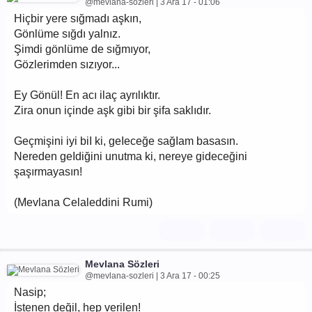
@mevlana-sozleri | 3 Ara 17 - 01:06
Hiçbir yere sığmadı aşkın,
Gönlüme sığdı yalnız.
Şimdi gönlüme de sığmıyor,
Gözlerimden sızıyor...
Ey Gönül! En acı ilaç ayrılıktır.
Zira onun içinde aşk gibi bir şifa saklıdır.
Geçmişini iyi biI ki, geIeceğe sağIam basasın.
Nereden geIdiğini unutma ki, nereye gideceğini
şaşırmayasın!
(Mevlana Celaleddini Rumi)
Mevlana Sözleri
@mevlana-sozleri | 3 Ara 17 - 00:25
Nasip;
İstenen değil, hep verilen!