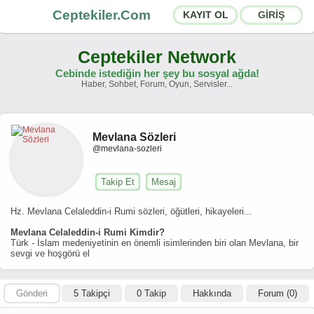
Ceptekiler.Com
KAYIT OL
GİRİŞ
Ceptekiler Network
Cebinde istediğin her şey bu sosyal ağda!
Haber, Sohbet, Forum, Oyun, Servisler...
Forumlar
Sosyal Paylaşımlar
Mevlana Sözleri
Sohbet Odaları
App Ekosistemi
@mevlana-sozleri
Duyurular
İletişim
Takip Et
Mesaj
Hakkımızda
Hz. Mevlana Celaleddin-i Rumi sözleri, öğütleri, hikayeleri...
Mevlana Celaleddin-i Rumi Kimdir?
Türk - İslam medeniyetinin en önemli isimlerinden biri olan Mevlana, bir
Türkçe -
English
sevgi ve hoşgörü el
Ceptekiler.Com - v2025.01
Lisans
S.S.S.
T.S.
Sözleşme
Gönderi
5 Takipçi
0 Takip
Hakkında
Forum (0)