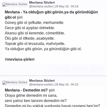
Mevlana Sözleri
@mevlana-sozleri | 28 May 18 - 04:18
Mevlana - Ya olduğun gibi görün,ya da göründüğün
gibi ol
şiiri
Güneş gibi ol şefkatte, merhamette.
Gece gibi ol ayıpları örtmekte.
Akarsu gibi ol keremde, cömertlikte.
Ölü gibi ol öfkede, asabiyette.
Toprak gibi ol tevazuda, mahviyette.
Ya olduğun gibi görün, ya göründüğün gibi ol.
#
mevlana-şiirleri
Mevlana Sözleri
@mevlana-sozleri | 28 May 18 - 04:15
Mevlana - Demedim mi?
şiiri
Oraya gitme demedim mi sana,
seni yalnız ben tanırım demedim mi?
Demedim mi bu yokluk yurdunda hayat çeşmesi ben'im?