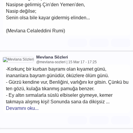
Nasipse gelirmiş Çin'den Yemen'den,
Nasip değilse;
Senin olsa bile kayar gidermiş elinden...
(Mevlana Celaleddini Rumi)
Mevlana Sözleri
@mevlana-sozleri | 15 Mar 17 - 17:25
-Korkunç bir kurban bayramı olan kıyamet günü,
inananlara bayram günüdür, öküzlere ölüm günü.
- Gürzü kendine vur, Benliğini, varlığını kır gitsin. Çünkü bu
ten gözü, kulağa tıkanmış pamuğa benzer.
- Ey altın sırmalarla süslü elbiseler giymeye, kemer
takmaya alışmış kişi! Sonunda sana da dikişsiz ...
Devamını oku...