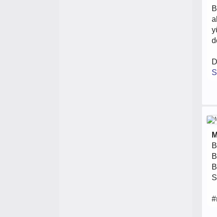
B
a
y
d
D
S
M
B
B
B
S
#