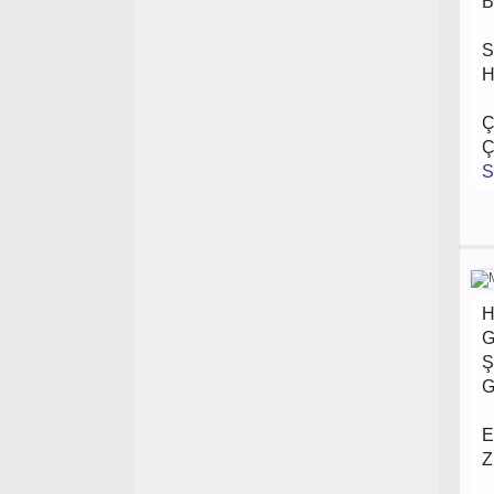
B
S
H
Ç
Ç
S
H
G
Ş
G
E
Z