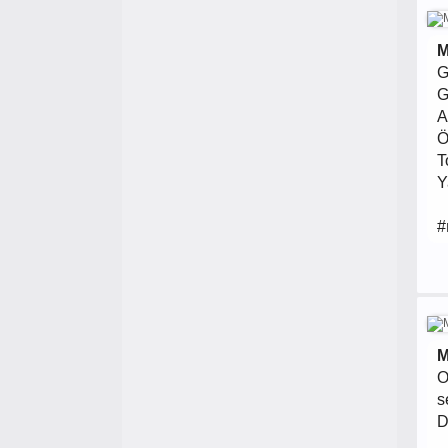
M
G
G
A
Ö
T
Y
#
M
O
s
D