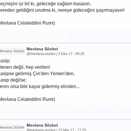
eçmişini iyi biI ki, geIeceğe sağIam basasın.
ereden geIdiğini unutma ki, nereye gideceğini şaşırmayasın!
Mevlana Celaleddini Rumi)
Mevlana Sözleri
@mevlana-sozleri | 3 Dec 17 - 00:25
asip;
stenen değil, hep verilen!
asipse gelirmiş Çin'den Yemen'den,
asip değilse;
enin olsa bile kayar gidermiş elinden...
Mevlana Celaleddini Rumi)
Mevlana Sözleri
@mevlana-sozleri | 15 Mar 17 - 17:25