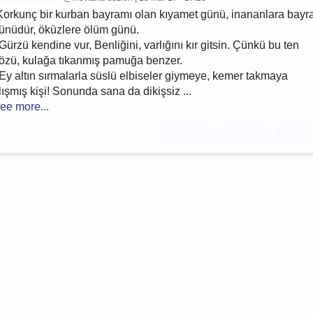
Korkunç bir kurban bayramı olan kıyamet günü, inananlara bay
ünüdür, öküzlere ölüm günü.
 Gürzü kendine vur, Benliğini, varlığını kır gitsin. Çünkü bu ten
özü, kulağa tıkanmış pamuğa benzer.
 Ey altın sırmalarla süslü elbiseler giymeye, kemer takmaya
lışmış kişi! Sonunda sana da dikişsiz ...
ee more...