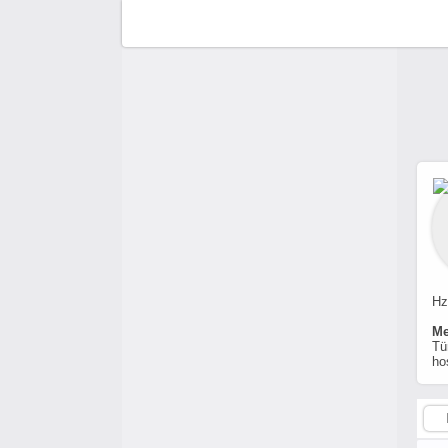
F
C
A
A
Hz
Me
Tü
ho