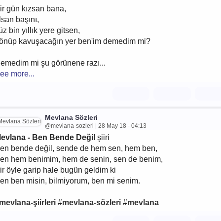
ir gün kızsan bana,
lsan başını,
üz bin yıllık yere gitsen,
önüp kavuşacağın yer ben'im demedim mi?
emedim mi şu görünene razı...
ee more...
Mevlana Sözleri
@mevlana-sozleri | 28 May 18 - 04:13
evlana - Ben Bende Değil
şiiri
en bende değil, sende de hem sen, hem ben,
en hem benimim, hem de senin, sen de benim,
ir öyle garip hale bugün geldim ki
en ben misin, bilmiyorum, ben mi senim.
mevlana-şiirleri
#
mevlana-sözleri
#
mevlana