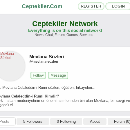
Ceptekiler.Com
REGISTER
LOGIN
Ceptekiler Network
Everything is on this social network!
News, Chat, Forum, Games, Services...
orums
Social Shares
hat Rooms
App Ecosystem
Mevlana Sözleri
@mevlana-sozleri
nnouncements
Contact
Follow
Message
bout Us
. Mevlana Celaleddin-i Rumi sözleri, öğütleri, hikayeleri...
vlana Celaleddin-i Rumi Kimdir?
Ceptekiler.Com - v2025.01
rk - İslam medeniyetinin en önemli isimlerinden biri olan Mevlana, bir sevgi ve
şgörü el
Licence
F.A.Q.
C.S.
Contract
Posts
5 Followers
0 Following
About
Forum (0