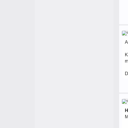
A
K
m
D
H
M