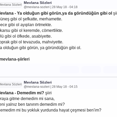
Mevlana Sözleri
@mevlana-sozleri | 28 May 18 - 04:18
evlana - Ya olduğun gibi görün,ya da göründüğün gibi ol
şii
üneş gibi ol şefkatte, merhamette.
ece gibi ol ayıpları örtmekte.
karsu gibi ol keremde, cömertlikte.
lü gibi ol öfkede, asabiyette.
oprak gibi ol tevazuda, mahviyette.
a olduğun gibi görün, ya göründüğün gibi ol.
mevlana-şiirleri
Mevlana Sözleri
@mevlana-sozleri | 28 May 18 - 04:15
evlana - Demedim mi?
şiiri
raya gitme demedim mi sana,
eni yalnız ben tanırım demedim mi?
emedim mi bu yokluk yurdunda hayat çeşmesi ben'im?