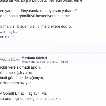
aşka bir yar, başka bir dosta meylediyorsun, etme.
en yadeller dünyasında ne arıyorsun yabancı?
angi hasta gönüllüyü kastediyorsun, etme.
alma bizi, bizden bizi, gitme o ellere doğru.
alınmış ba...
ee more...
Mevlana Sözleri
@mevlana-sozleri | 3 Dec 17 - 01:06
içbir yere sığmadı aşkın,
önlüme sığdı yalnız.
imdi gönlüme de sığmıyor,
özlerimden sızıyor...
y Gönül! En acı ilaç ayrılıktır.
ira onun içinde aşk gibi bir şifa saklıdır.