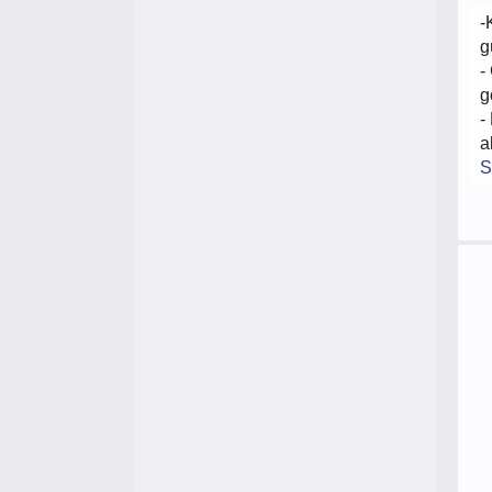
-
g
-
g
-
a
S