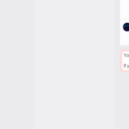
Yo
If