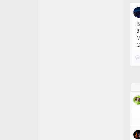
B
3
M
G