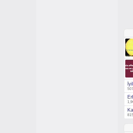
İy
507
Er
1,9
Ka
815