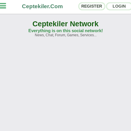
Ceptekiler.Com
REGISTER
LOGIN
Ceptekiler Network
Everything is on this social network!
News, Chat, Forum, Games, Services...
orums
Social Shares
hat Rooms
App Ecosystem
nnouncements
Contact
bout Us
Ceptekiler.Com - v2025.01
Licence
F.A.Q.
C.S.
Contract