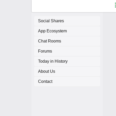
Social Shares
App Ecosystem
F
Chat Rooms
C
Forums
A
Today in History
About Us
A
Contact