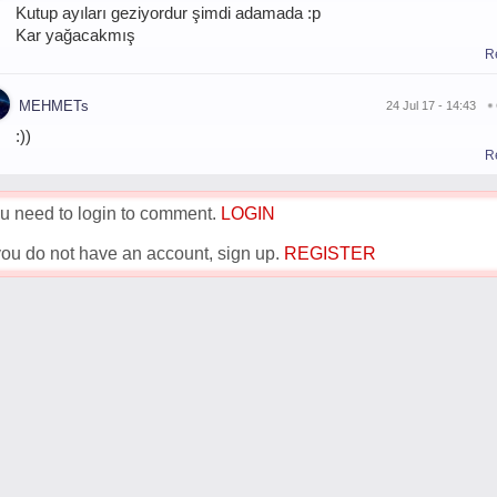
Kutup ayıları geziyordur şimdi adamada :p
Kar yağacakmış
R
MEHMETs
24 Jul 17 - 14:43
:))
R
u need to login to comment.
LOGIN
 you do not have an account, sign up.
REGISTER