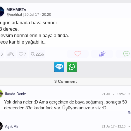
MEHMETs
@mehhat | 20 Jul 17 - 20:20
ugün adanada hava serindi.
3 derece.
evsim normallerinin baya altında.
ece kar bile yağabilir...
3
0
7
2256
3 Comment
İlayda Deniz
21 Jul 17 - 09:52
Yok daha neler :D Ama gerçekten de baya soğumuş, sonuçta 50
dereceden 33e kadar fark var. Üşüyorsunuzdur siz :D
R
Aşık Ali
21 Jul 17 - 12:16