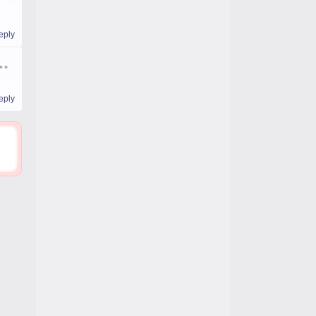
eply
eply