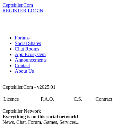
Ceptekiler.Com
REGISTER
LOGIN
Forums
Social Shares
Chat Rooms
App Ecosystem
Announcements
Contact
About Us
Ceptekiler.Com - v2025.01
Licence
F.A.Q.
C.S.
Contract
Ceptekiler Network
Everything is on this social network!
News, Chat, Forum, Games, Services...