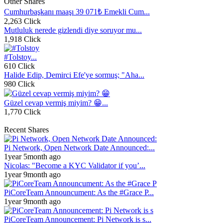
Other Shares
Cumhurbaşkanı maaşı 39 071₺ Emekli Cum...
2,263 Click
Mutluluk nerede gizlendi diye soruyor mu...
1,918 Click
#Tolstoy...
610 Click
Halide Edip, Demirci Efe'ye sormuş; "Aha...
980 Click
Güzel cevap vermiş miyim? 😁...
1,770 Click
Recent Shares
Pi Network, Open Network Date Announced:...
1year 5month ago
Nicolas: "Become a KYC Validator if you’...
1year 9month ago
PiCoreTeam Announcument: As the #Grace P...
1year 9month ago
PiCoreTeam Announcement: Pi Network is s...