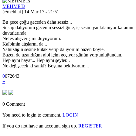
MEHMETs
@mehhat | 14 Mar 17 - 21:51
Bu gece çoğu geceden daha sessiz...
Susup dalıyorum gecenin sessizliğine, iç sesim yankılanıyor kafamın
duvarlarında.
Nefes alışverişimi duyuyorum.
Kalbimin atışlarını da...
Yalnızlığın sesine kulak verip dalıyorum bazen böyle.
Bazen de uzandığım gibi içim geçiyor günün yorgunluğundan.
Hep aynı hayat... Hep aynı şeyler...
Ne değişecek ki sanki? Boşuna bekliyorum...
0
0
7
2643
+
+
0 Comment
You need to login to comment.
LOGIN
If you do not have an account, sign up.
REGISTER