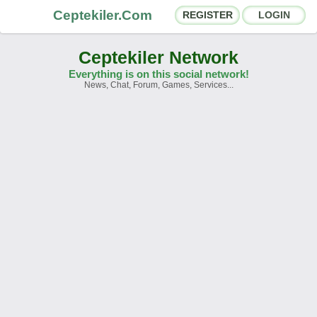
Ceptekiler.Com
REGISTER
LOGIN
Ceptekiler Network
Everything is on this social network!
News, Chat, Forum, Games, Services...
Forums
Social Shares
Chat Rooms
App Ecosystem
Announcements
Contact
About Us
Türkçe
- English
Ceptekiler.Com - v2025.01
Licence
F.A.Q.
C.S.
Contract