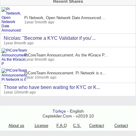
Recent Shares
Pi Network, Open Network Date Announced:...
1year 5month ago
Nicolas: "Become a KYC Validator if you’...
1year 9month ago
PiCoreTeam Announcument: As the #Grace P...
1year 9month ago
PiCoreTeam Announcement: Pi Network is s...
1year 10month ago
Those who have been waiting for KYC or K...
1year 10month ago
Türkçe
- English
Ceptekiler.Com - v2019.10
About us
License
F.A.Q
C.S.
Contract
Contact