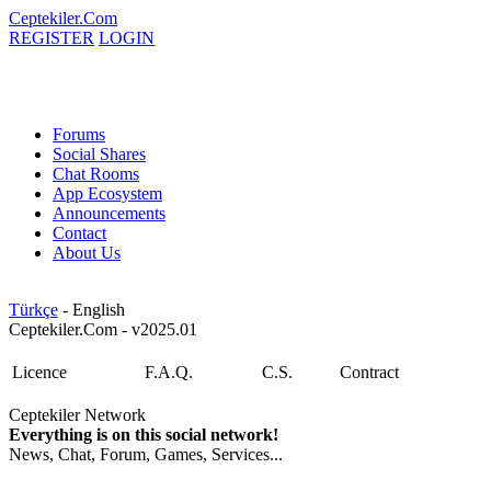
Ceptekiler.Com
REGISTER
LOGIN
Forums
Social Shares
Chat Rooms
App Ecosystem
Announcements
Contact
About Us
Türkçe
- English
Ceptekiler.Com - v2025.01
Licence
F.A.Q.
C.S.
Contract
Ceptekiler Network
Everything is on this social network!
News, Chat, Forum, Games, Services...