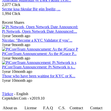
Amerikalı Mühendis ve Eşek Fıkrası 1950...
2,077 Click
Seçme kısa fıkralar Bir gün İngiliz, ...
1,994 Click
Recent Shares
Pi Network, Open Network Date Announced:...
1year 5month ago
Nicolas: "Become a KYC Validator if you’...
1year 9month ago
PiCoreTeam Announcument: As the #Grace P...
1year 9month ago
PiCoreTeam Announcement: Pi Network is s...
1year 10month ago
Those who have been waiting for KYC or K...
1year 10month ago
Türkçe
- English
Ceptekiler.Com - v2019.10
About us
License
F.A.Q
C.S.
Contract
Contact