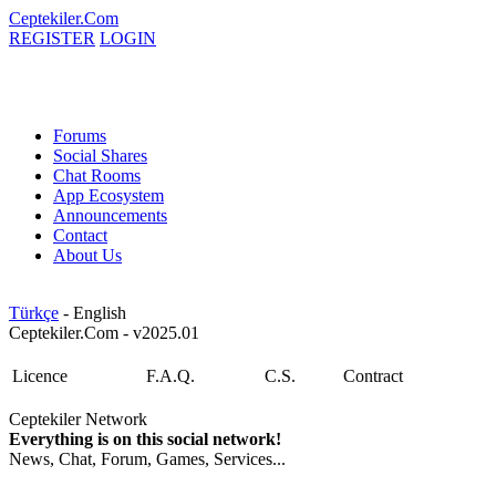
Ceptekiler.Com
REGISTER
LOGIN
Forums
Social Shares
Chat Rooms
App Ecosystem
Announcements
Contact
About Us
Türkçe
- English
Ceptekiler.Com - v2025.01
Licence
F.A.Q.
C.S.
Contract
Ceptekiler Network
Everything is on this social network!
News, Chat, Forum, Games, Services...