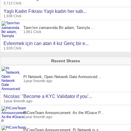
3,712 Click
Yaşlı Kadın Fıkrası Yaşlı kadın her sab...
1,938 Click
Tanrı'nın zamanında Bir adam, Tanrıyla ...
1,861 Click
Evlenmek için can atan 4 kız Genç bir e...
1,928 Click
Recent Shares
Pi Network, Open Network Date Announced:...
1year 5month ago
Nicolas: "Become a KYC Validator if you’...
1year 9month ago
PiCoreTeam Announcument: As the #Grace P...
1year 9month ago
PiCoreTeam Announcement: Pi Network is s...