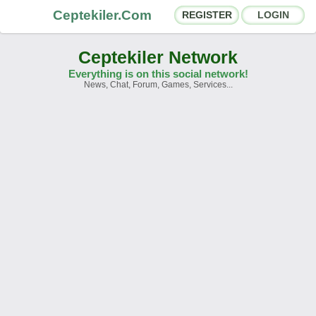
Ceptekiler.Com
REGISTER
LOGIN
Ceptekiler Network
Everything is on this social network!
News, Chat, Forum, Games, Services...
Forums
Social Shares
Chat Rooms
App Ecosystem
Announcements
Contact
About Us
Ceptekiler.Com - v2025.01
Licence
F.A.Q.
C.S.
Contract