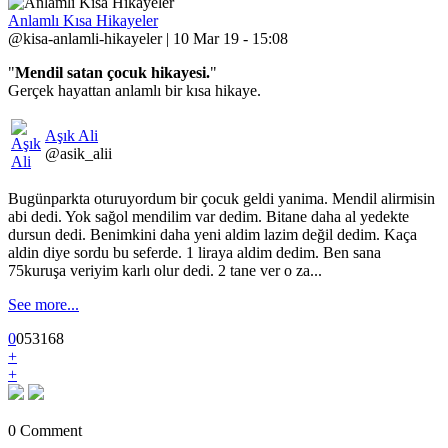
Anlamlı Kısa Hikayeler
@kisa-anlamli-hikayeler | 10 Mar 19 - 15:08
"
Mendil satan çocuk hikayesi.
"
Gerçek hayattan anlamlı bir kısa hikaye.
Aşık Ali
@asik_alii
Bugünparkta oturuyordum bir çocuk geldi yanima. Mendil alirmisin
abi dedi. Yok sağol mendilim var dedim. Bitane daha al yedekte
dursun dedi. Benimkini daha yeni aldim lazim değil dedim. Kaça
aldin diye sordu bu seferde. 1 liraya aldim dedim. Ben sana
75kuruşa veriyim karlı olur dedi. 2 tane ver o za...
See more...
0
0
5
3168
+
+
0 Comment