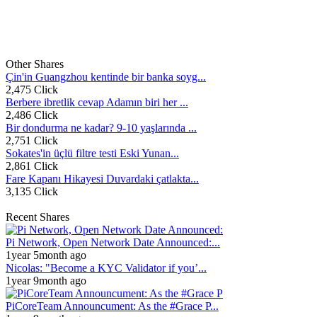
Other Shares
Çin'in Guangzhou kentinde bir banka soyg...
2,475 Click
Berbere ibretlik cevap Adamın biri her ...
2,486 Click
Bir dondurma ne kadar? 9-10 yaşlarında ...
2,751 Click
Sokates'in üçlü filtre testi Eski Yunan...
2,861 Click
Fare Kapanı Hikayesi Duvardaki çatlakta...
3,135 Click
Recent Shares
Pi Network, Open Network Date Announced:...
1year 5month ago
Nicolas: "Become a KYC Validator if you’...
1year 9month ago
PiCoreTeam Announcument: As the #Grace P...