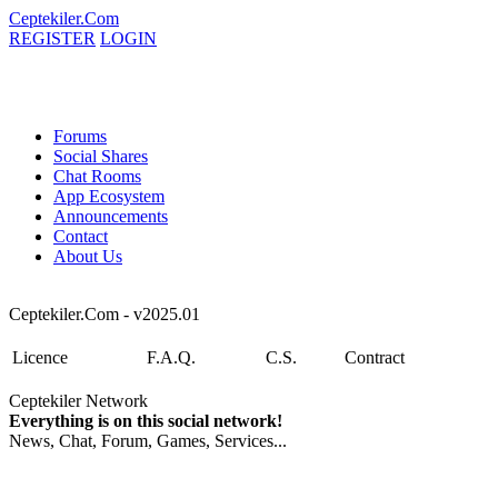
Ceptekiler.Com
REGISTER
LOGIN
Forums
Social Shares
Chat Rooms
App Ecosystem
Announcements
Contact
About Us
Ceptekiler.Com - v2025.01
Licence
F.A.Q.
C.S.
Contract
Ceptekiler Network
Everything is on this social network!
News, Chat, Forum, Games, Services...