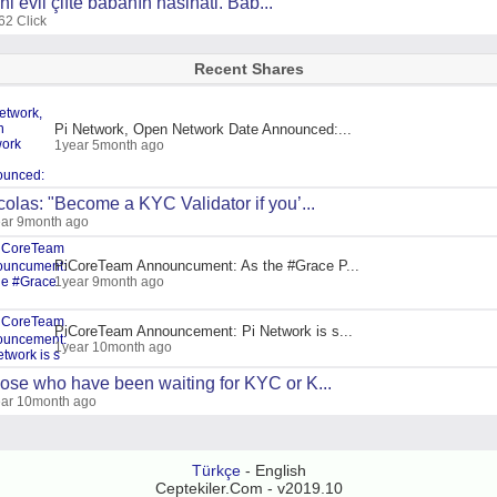
ni evli çifte babanın nasihati. Bab...
62 Click
Recent Shares
Pi Network, Open Network Date Announced:...
1year 5month ago
colas: "Become a KYC Validator if you’...
ar 9month ago
PiCoreTeam Announcument: As the #Grace P...
1year 9month ago
PiCoreTeam Announcement: Pi Network is s...
1year 10month ago
ose who have been waiting for KYC or K...
ar 10month ago
Türkçe
- English
Ceptekiler.Com - v2019.10