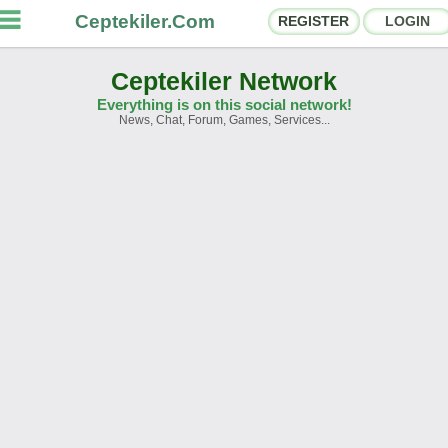
Ceptekiler.Com
REGISTER
LOGIN
Ceptekiler Network
Everything is on this social network!
News, Chat, Forum, Games, Services...
orums
Social Shares
hat Rooms
App Ecosystem
nnouncements
Contact
bout Us
Türkçe
- English
Ceptekiler.Com - v2025.01
Licence
F.A.Q.
C.S.
Contract