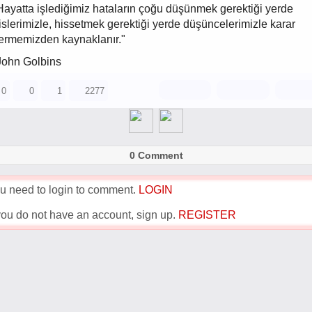
Hayatta işlediğimiz hataların çoğu düşünmek gerektiği yerde
islerimizle, hissetmek gerektiği yerde düşüncelerimizle karar
ermemizden kaynaklanır."
John Golbins
0
0
1
2277
0 Comment
u need to login to comment.
LOGIN
 you do not have an account, sign up.
REGISTER