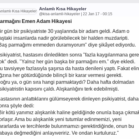
Anlamlı Kısa Hikayeler
@kisa-anlamli-hikayeler | 22 Jan 17 - 00:15
armağını Emen Adam Hikayesi
ir gün bir psikiyatriste 30 yaşlarında bir adam geldi. Adam o
aştaki insanlarda nadir görülebilecek bir halden muzdaripti.
Baş parmağımı emmeden duramıyorum" diye şikâyet ediyordu.
sikiyatrist, hastasını dinledikten sonra "fazla kaygılanmana ger
ok" dedi. "Yalnız her gün başka bir parmağını em." diye ekledi.
u tavsiyeye fazlasıyla şaşırsa da hasta denileni yaptı. Fakat elin
ğzına her götürdüğünde bilinçli bir karar vermesi gerekti.
oğru ya, o gün sıra hangi parmaktaydı? Daha hafta dolmadan
sikiyatristin kapısını çaldı. Alışkanlığını terk edebilmişti.
astasının anlattıklarını gülümseyerek dinleyen psikiyatrist, daha
onra şöyle dedi:
Bir kötü yanımız alışkanlık haline geldiğinde onunla başa çıkma
orlaşır. Ama bu alışkanlık yeni tutumlar edinmemizi, yeni
ararlarda ve tercihlerde bulunmamızı gerektirdiğinde, onun bu
abaya değmediğini anlayıveririz. Ve ondan kurtuluruz."