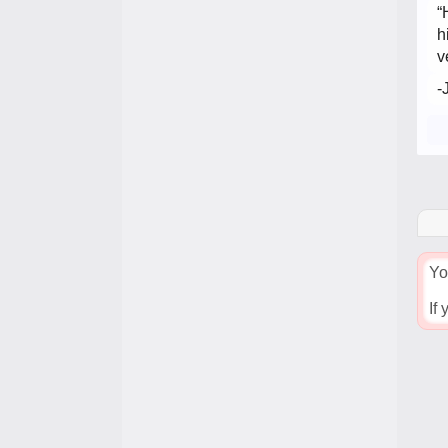
“
h
v
-
Yo
If