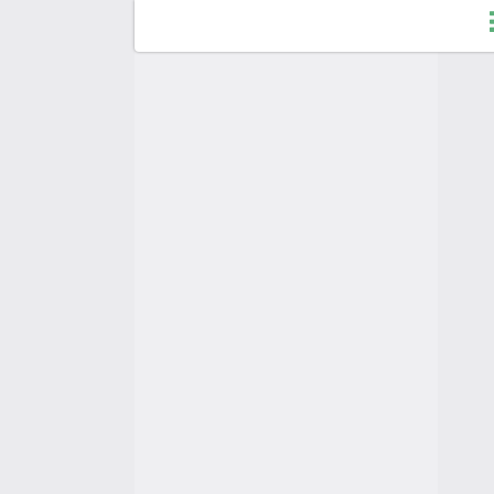
F
C
A
A