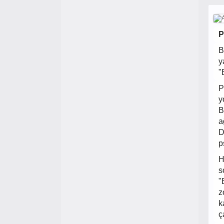
P
B
y
"
P
y
B
a
D
p
H
s
"
z
k
ç