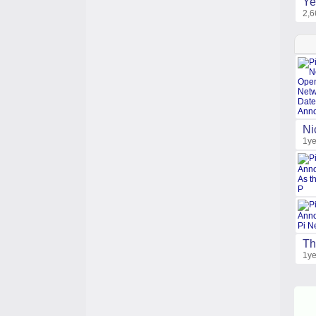
Ye
2,6
Ni
1ye
Th
1ye