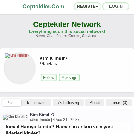
Ceptekiler.Com
REGISTER
LOGIN
Ceptekiler Network
Everything is on this social network!
News, Chat, Forum, Games, Services...
Forums
Social Shares
Kim Kimdir?
Chat Rooms
App Ecosystem
@kim-kimdir
Announcements
Contact
Follow
Message
About Us
Posts
5 Followers
75 Following
About
Forum (0)
Ceptekiler.Com - v2025.01
Kim Kimdir?
Licence
F.A.Q.
C.S.
Contract
@kim-kimdir | 4 Aug 24 - 22:37
İsmail Haniye kimdir? Hamas'ın askeri ve siyasi
liderleri kimler?