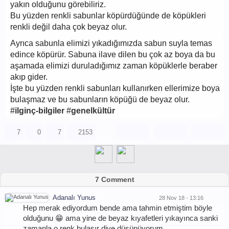
yakın olduğunu görebiliriz.
Bu yüzden renkli sabunlar köpürdüğünde de köpükleri
renkli değil daha çok beyaz olur.
Ayrıca sabunla elimizi yıkadığımızda sabun suyla temas
edince köpürür. Sabuna ilave dilen bu çok az boya da bu
aşamada elimizi duruladığımız zaman köpüklerle beraber
akıp gider.
İşte bu yüzden renkli sabunları kullanırken ellerimize boya
bulaşmaz ve bu sabunların köpüğü de beyaz olur.
#
ilginç-bilgiler
#
genelkültür
7
0
7
2153
7 Comment
Adanalı Yunus
28 Nov 18 - 13:16
Hep merak ediyordum bende ama tahmin etmiştim böyle
olduğunu 😁 ama yine de beyaz kıyafetleri yıkayınca sanki
zamanla o renk bulaşır diye düşünüyorum