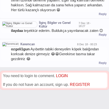
senin üzeride deneme yapalım. Eğer sağ kalırsan demekki
haklısın. Sağ kalmazsan da sana helva yaparız arkandan.
Her türlü kazançlı oluyorsun 😁
Reply
İlginç Bilgiler ve Genel
7 Dec 18 -
Kültür
18:27
ilaydaa
teşekkür ederim. Buldukça yayınlanacak zaten 😊
Reply
Keremcan
8 Dec 18 - 00:23
ozgeli1gun
Ayıbettin tabiki deneyelim köpek balığından
korksak denize girmeyiz 😂😁Gerekirse tasma takar
gezdiririz 😂
Reply
You need to login to comment.
LOGIN
If you do not have an account, sign up.
REGISTER