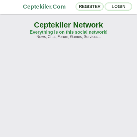
Ceptekiler.Com
REGISTER
LOGIN
Ceptekiler Network
Everything is on this social network!
News, Chat, Forum, Games, Services...
Forums
Social Shares
Chat Rooms
App Ecosystem
Announcements
Contact
About Us
Türkçe
- English
Ceptekiler.Com - v2025.01
Licence
F.A.Q.
C.S.
Contract