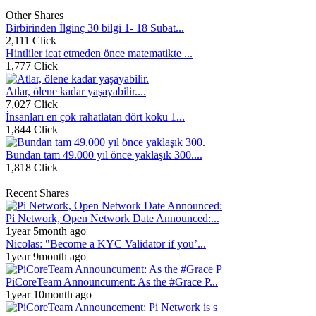
Other Shares
Birbirinden İlginç 30 bilgi 1- 18 Subat...
2,111 Click
Hintliler icat etmeden önce matematikte ...
1,777 Click
Atlar, ölene kadar yaşayabilir....
7,027 Click
İnsanları en çok rahatlatan dört koku 1...
1,844 Click
Bundan tam 49.000 yıl önce yaklaşık 300....
1,818 Click
Recent Shares
Pi Network, Open Network Date Announced:...
1year 5month ago
Nicolas: "Become a KYC Validator if you’...
1year 9month ago
PiCoreTeam Announcument: As the #Grace P...
1year 10month ago