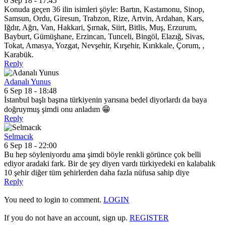
6 Sep 18 - 17:45
Konuda geçen 36 ilin isimleri şöyle: Bartın, Kastamonu, Sinop,
Samsun, Ordu, Giresun, Trabzon, Rize, Artvin, Ardahan, Kars,
Iğdır, Ağrı, Van, Hakkari, Şırnak, Siirt, Bitlis, Muş, Erzurum,
Bayburt, Gümüşhane, Erzincan, Tunceli, Bingöl, Elazığ, Sivas,
Tokat, Amasya, Yozgat, Nevşehir, Kırşehir, Kırıkkale, Çorum, ,
Karabük.
Reply
Adanalı Yunus
6 Sep 18 - 18:48
İstanbul başlı başına türkiyenin yarısına bedel diyorlardı da baya
doğruymuş şimdi onu anladım 😁
Reply
Selmacık
6 Sep 18 - 22:00
Bu hep söyleniyordu ama şimdi böyle renkli görünce çok belli
ediyor aradaki fark. Bir de şey diyen vardı türkiyedeki en kalabalık
10 şehir diğer tüm şehirlerden daha fazla nüfusa sahip diye
Reply
You need to login to comment.
LOGIN
If you do not have an account, sign up.
REGISTER