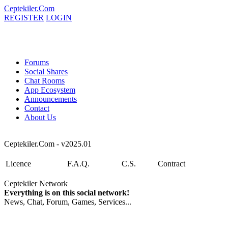
Ceptekiler.Com
REGISTER
LOGIN
Forums
Social Shares
Chat Rooms
App Ecosystem
Announcements
Contact
About Us
Ceptekiler.Com - v2025.01
Licence
F.A.Q.
C.S.
Contract
Ceptekiler Network
Everything is on this social network!
News, Chat, Forum, Games, Services...