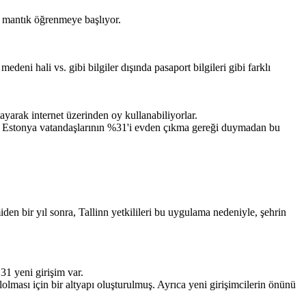
e mantık öğrenmeye başlıyor.
medeni hali vs. gibi bilgiler dışında pasaport bilgileri gibi farklı
ayarak internet üzerinden oy kullanabiliyorlar.
nda Estonya vatandaşlarının %31'i evden çıkma gereği duymadan bu
den bir yıl sonra, Tallinn yetkilileri bu uygulama nedeniyle, şehrin
31 yeni girişim var.
lolması için bir altyapı oluşturulmuş. Ayrıca yeni girişimcilerin önünü