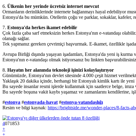
6.
Ülkenin her yerinde ücretsiz internet mevcut
Ormanların derinliklerinde internete bağlanmayı hayal edebiliyor mu
Estonya'da bu mümkün. Otellerin çoğu ve parklar, sokaklar, kafeler, rest
7.
Estonya'da herkes ikamet edebilir
Çok fazla çaba sarf etmeksizin herkes Estonya'nın e-vatandaşı olabilir
olanağı sağlar.
Tek yapmanız gereken çevrimiçi başvurmak. E-ikamet, özellikle işadamla
Avrupa Birliği dışında yaşayan işadamları, Estonya'da yeni iş kurma 
Estonya'nın e-vatandaşı olmak istiyorsanız bu linkten başvurabilirsini
8.
Hayatın her alanında teknoloji işinizi kolaylaştırıyor
Günümüzde, Estonya'nın devlet sitesinde 4.000 çeşit hizmet verilmekt
Yaklaşık 20 dakika içinde, herhangi bir Estonyalı kimlik kartı ile yeni 
Bu sayede insanlar resmi işlerde kullanmak için saatlerce belge, imza
Bu sayede boşuna vakit kaybı yaşamaz ve zamanlarını kendilerine, işler
#
estonya
#
estonyada-hayat
#
estonya-vatandaşlığı
Resim ve bilgi kaynak:
https://brightside.me/wonder-places/8-facts-ab
4
0
7
1853
+
+