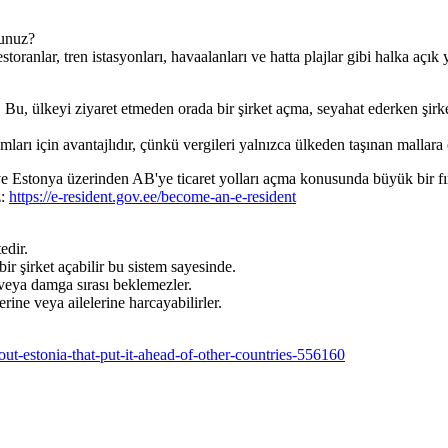
sunuz?
oranlar, tren istasyonları, havaalanları ve hatta plajlar gibi halka açık 
. Bu, ülkeyi ziyaret etmeden orada bir şirket açma, seyahat ederken şirk
rı için avantajlıdır, çünkü vergileri yalnızca ülkeden taşınan mallara 
ve Estonya üzerinden AB'ye ticaret yolları açma konusunda büyük bir fı
z:
https://e-resident.gov.ee/become-an-e-resident
edir.
bir şirket açabilir bu sistem sayesinde.
 veya damga sırası beklemezler.
ine veya ailelerine harcayabilirler.
out-estonia-that-put-it-ahead-of-other-countries-556160