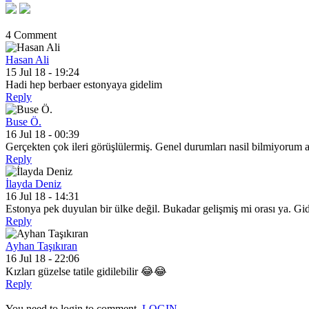
4 Comment
Hasan Ali
15 Jul 18 - 19:24
Hadi hep berbaer estonyaya gidelim
Reply
Buse Ö.
16 Jul 18 - 00:39
Gerçekten çok ileri görüşlülermiş. Genel durumları nasil bilmiyorum
Reply
İlayda Deniz
16 Jul 18 - 14:31
Estonya pek duyulan bir ülke değil. Bukadar gelişmiş mi orası ya. Gi
Reply
Ayhan Taşıkıran
16 Jul 18 - 22:06
Kızları güzelse tatile gidilebilir 😂😂
Reply
You need to login to comment.
LOGIN