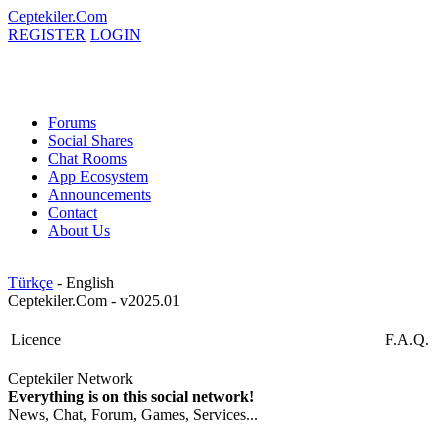
Ceptekiler.Com
REGISTER
LOGIN
Forums
Social Shares
Chat Rooms
App Ecosystem
Announcements
Contact
About Us
Türkçe
- English
Ceptekiler.Com - v2025.01
Licence
F.A.Q.
Ceptekiler Network
Everything is on this social network!
News, Chat, Forum, Games, Services...