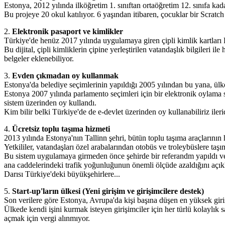
Estonya, 2012 yılında ilköğretim 1. sınıftan ortaöğretim 12. sınıfa kad
Bu projeye 20 okul katılıyor. 6 yaşından itibaren, çocuklar bir Scra
2.
Elektronik pasaport ve kimlikler
Türkiye'de henüz 2017 yılında uygulamaya giren çipli kimlik kartları E
Bu dijital, çipli kimliklerin çipine yerleştirilen vatandaşlık bilgileri il
belgeler eklenebiliyor.
3.
Evden çıkmadan oy kullanmak
Estonya'da belediye seçimlerinin yapıldığı 2005 yılından bu yana, ülke 
Estonya 2007 yılında parlamento seçimleri için bir elektronik oylama
sistem üzerinden oy kullandı.
Kim bilir belki Türkiye'de de e-devlet üzerinden oy kullanabiliriz ileri
4.
Ücretsiz toplu taşıma hizmeti
2013 yılında Estonya'nın Tallinn şehri, bütün toplu taşıma araçlarının 
Yetkililer, vatandaşları özel arabalarından otobüs ve troleybüslere taş
Bu sistem uygulamaya girmeden önce şehirde bir referandm yapıldı ve şe
ana caddelerindeki trafik yoğunluğunun önemli ölçüde azaldığını açık
Darısı Türkiye'deki büyükşehirlere...
5.
Start-up'ların ülkesi (Yeni girişim ve girişimcilere destek)
Son verilere göre Estonya, Avrupa'da kişi başına düşen en yüksek girişi
Ülkede kendi işini kurmak isteyen girişimciler için her türlü kolaylık 
açmak için vergi alınmıyor.