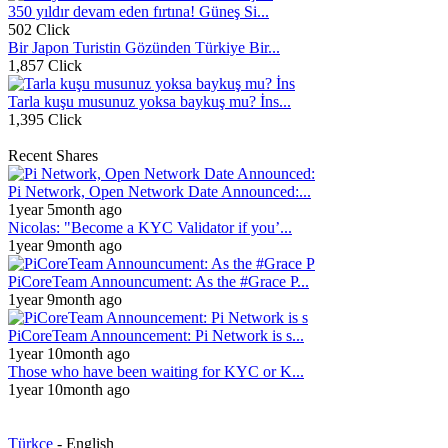
350 yıldır devam eden fırtına! Güneş Si...
502 Click
Bir Japon Turistin Gözünden Türkiye Bir...
1,857 Click
Tarla kuşu musunuz yoksa baykuş mu? İns...
1,395 Click
Recent Shares
Pi Network, Open Network Date Announced:...
1year 5month ago
Nicolas: "Become a KYC Validator if you’...
1year 9month ago
PiCoreTeam Announcument: As the #Grace P...
1year 9month ago
PiCoreTeam Announcement: Pi Network is s...
1year 10month ago
Those who have been waiting for KYC or K...
1year 10month ago
Türkçe
- English