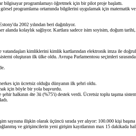
ar bilgisayar programlamayı öğretmek için bir pilot proje başlattı.
tch görsel programlama ortamında bilgilerini uygulamak için matematik v
stony'da 2002 yılından beri dağıtılıyor.
e her alanda kolaylık sağlıyor. Kartlara sadece isim soyisim, doğum tarihi, 
vatandaşları kimliklerini kimlik kartlarından elektronik imza ile doğrul
 sistemi oluşturan ilk ülke oldu. Avrupa Parlamentosu seçimleri sırası
de.
herkes için ücretsiz olduğu dünyanın ilk şehri oldu.
ımak için böyle bir yola başvurdu.
hir halkının 4te 3ü (%75'i) destek verdi. Ücretsiz toplu taşıma sistemi
ladı.
m sayısına ilişkin olarak üçüncü sırada yer alıyor: 100.000 kişi başına 
sağlanmış ve girişimcilerin yeni girişim kayıtlarının max 15 dakikada hal