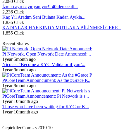
2,080 Click
İzmir cayır cayır yanıyor!! 40 derece di...
2,236 Click
Kaç Yıl Aradım Seni Bulana Kadar, Ayıkla...
1,836 Click
KADINLAR HAKKINDA MUTLAKA BİLİNMESİ GERE...
1,855 Click
Recent Shares
Pi Network, Open Network Date Announced:...
1year 5month ago
Nicolas: "Become a KYC Validator if you’...
1year 9month ago
PiCoreTeam Announcument: As the #Grace P...
1year 9month ago
PiCoreTeam Announcement: Pi Network is s...
1year 10month ago
Those who have been waiting for KYC or K...
1year 10month ago
Ceptekiler.Com - v2019.10