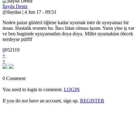
İlayda Deniz
@ilaydaa | 4 Jun 17 - 09:51
Neden pazar günleri öğlene kadar uyumak ister de uyuyamaz bir
insan. Hastalık resmen bu. İlacı falan olması lazım. Yarın yine iş var
ve ben bugünde uyuyamadım doya doya. Millet uyumaktan ölecek
nerdeyse püffff
0
0
5
2119
+
+
0 Comment
You need to login to comment.
LOGIN
If you do not have an account, sign up.
REGISTER