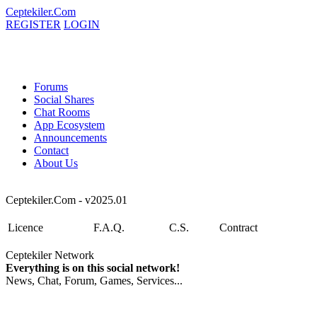
Ceptekiler.Com
REGISTER
LOGIN
Forums
Social Shares
Chat Rooms
App Ecosystem
Announcements
Contact
About Us
Ceptekiler.Com - v2025.01
Licence
F.A.Q.
C.S.
Contract
Ceptekiler Network
Everything is on this social network!
News, Chat, Forum, Games, Services...