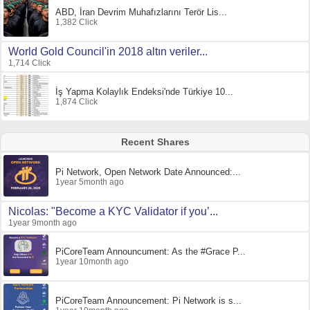
ABD, İran Devrim Muhafızlarını Terör Lis...
1,382 Click
World Gold Council'in 2018 altın veriler...
1,714 Click
İş Yapma Kolaylık Endeksi'nde Türkiye 10...
1,874 Click
Recent Shares
Pi Network, Open Network Date Announced:...
1year 5month ago
Nicolas: "Become a KYC Validator if you’...
1year 9month ago
PiCoreTeam Announcument: As the #Grace P...
1year 10month ago
PiCoreTeam Announcement: Pi Network is s...