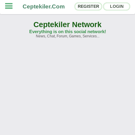
Ceptekiler.Com
REGISTER
LOGIN
Ceptekiler Network
Everything is on this social network!
News, Chat, Forum, Games, Services...
Forums
Social Shares
Chat Rooms
App Ecosystem
Announcements
Contact
About Us
Türkçe
- English
Ceptekiler.Com - v2025.01
Licence
F.A.Q.
C.S.
Contract