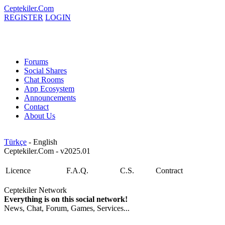
Ceptekiler.Com
REGISTER
LOGIN
Forums
Social Shares
Chat Rooms
App Ecosystem
Announcements
Contact
About Us
Türkçe
- English
Ceptekiler.Com - v2025.01
Licence
F.A.Q.
C.S.
Contract
Ceptekiler Network
Everything is on this social network!
News, Chat, Forum, Games, Services...