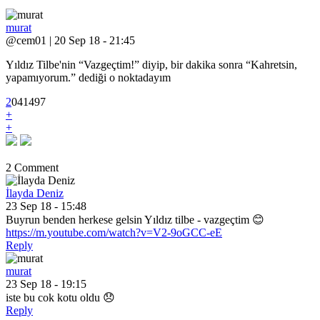
murat
@cem01 | 20 Sep 18 - 21:45
Yıldız Tilbe'nin “Vazgeçtim!” diyip, bir dakika sonra “Kahretsin,
yapamıyorum.” dediği o noktadayım
2
0
4
1497
+
+
2 Comment
İlayda Deniz
23 Sep 18 - 15:48
Buyrun benden herkese gelsin Yıldız tilbe - vazgeçtim 😊
https://m.youtube.com/watch?v=V2-9oGCC-eE
Reply
murat
23 Sep 18 - 19:15
iste bu cok kotu oldu 😞
Reply