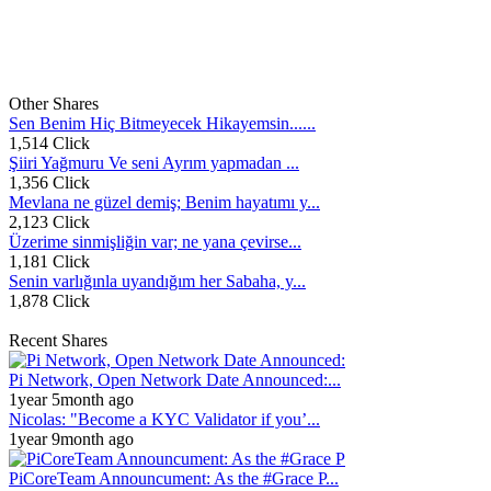
Other Shares
Sen Benim Hiç Bitmeyecek Hikayemsin......
1,514 Click
Şiiri Yağmuru Ve seni Ayrım yapmadan ...
1,356 Click
Mevlana ne güzel demiş; Benim hayatımı y...
2,123 Click
Üzerime sinmişliğin var; ne yana çevirse...
1,181 Click
Senin varlığınla uyandığım her Sabaha, y...
1,878 Click
Recent Shares
Pi Network, Open Network Date Announced:...
1year 5month ago
Nicolas: "Become a KYC Validator if you’...
1year 9month ago
PiCoreTeam Announcument: As the #Grace P...