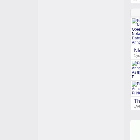
Ni
1ye
Th
1ye