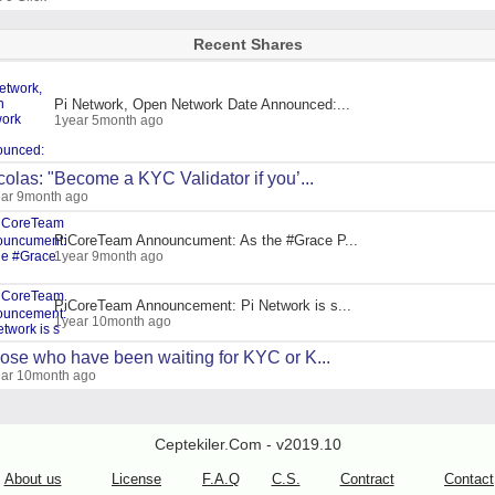
Recent Shares
Pi Network, Open Network Date Announced:...
1year 5month ago
colas: "Become a KYC Validator if you’...
ar 9month ago
PiCoreTeam Announcument: As the #Grace P...
1year 9month ago
PiCoreTeam Announcement: Pi Network is s...
1year 10month ago
ose who have been waiting for KYC or K...
ar 10month ago
Ceptekiler.Com - v2019.10
About us
License
F.A.Q
C.S.
Contract
Contact