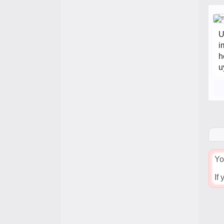
U
i
h
u
Yo
If