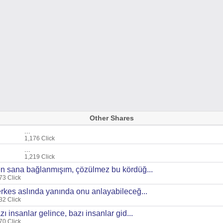
Other Shares
...
1,176 Click
...
1,219 Click
n sana bağlanmışım, çözülmez bu kördüğ...
73 Click
rkes aslında yanında onu anlayabileceğ...
32 Click
zı insanlar gelince, bazı insanlar gid...
70 Click