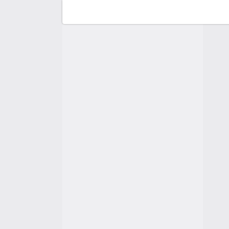
F
C
A
A