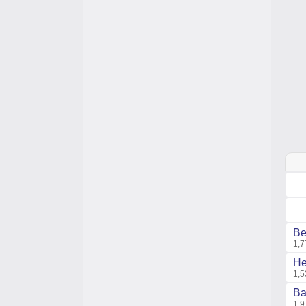
Be
1,7
He
1,5
Ba
1,9