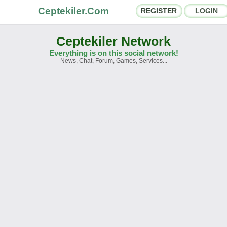
Ceptekiler.Com
REGISTER
LOGIN
Ceptekiler Network
Everything is on this social network!
News, Chat, Forum, Games, Services...
orums
Social Shares
hat Rooms
App Ecosystem
nnouncements
Contact
bout Us
Ceptekiler.Com - v2025.01
Licence
F.A.Q.
C.S.
Contract