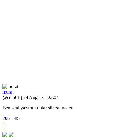
murat
@cem01 | 24 Aug 18 - 22:04
Ben seni yazarım onlar şiir zanneder
2
0
6
1585
+
+