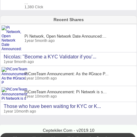
...
1,380 Click
Recent Shares
Pi Network, Open Network Date Announced:...
1year 5month ago
Nicolas: "Become a KYC Validator if you’...
1year 9month ago
PiCoreTeam Announcument: As the #Grace P...
1year 10month ago
PiCoreTeam Announcement: Pi Network is s...
1year 10month ago
Those who have been waiting for KYC or K...
1year 10month ago
Ceptekiler.Com - v2019.10