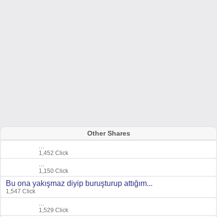
Other Shares
...
1,452 Click
...
1,150 Click
Bu ona yakışmaz diyip buruşturup attığım...
1,547 Click
...
1,529 Click