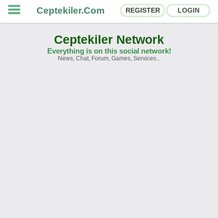
Ceptekiler.Com
REGISTER
LOGIN
Ceptekiler Network
Everything is on this social network!
News, Chat, Forum, Games, Services...
Forums
Social Shares
Chat Rooms
App Ecosystem
Announcements
Contact
About Us
Ceptekiler.Com - v2025.01
Licence
F.A.Q.
C.S.
Contract