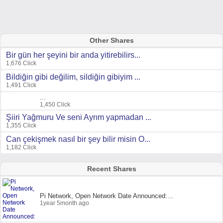
Other Shares
Bir gün her şeyini bir anda yitirebilirs...
1,676 Click
Bildiğin gibi değilim, sildiğin gibiyim ...
1,491 Click
...
1,450 Click
Şiiri Yağmuru Ve seni Ayrım yapmadan ...
1,355 Click
Can çekişmek nasıl bir şey bilir misin O...
1,182 Click
Recent Shares
Pi Network, Open Network Date Announced:...
1year 5month ago