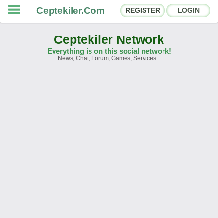
Ceptekiler.Com
REGISTER
LOGIN
Ceptekiler Network
Everything is on this social network!
News, Chat, Forum, Games, Services...
Forums
Social Shares
Chat Rooms
App Ecosystem
Announcements
Contact
About Us
Ceptekiler.Com - v2025.01
Licence
F.A.Q.
C.S.
Contract