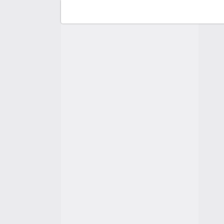
F
C
A
A