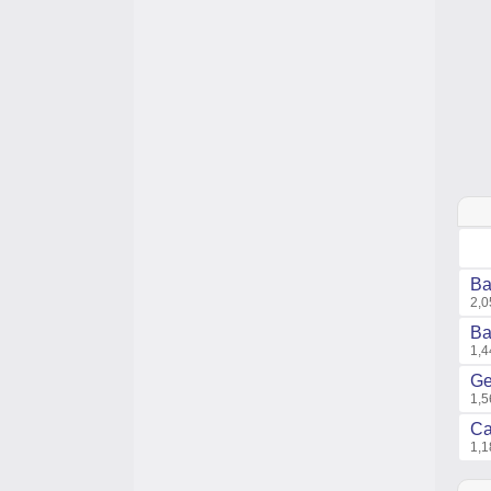
Ba
2,0
Ba
1,4
Ge
1,5
Ca
1,1