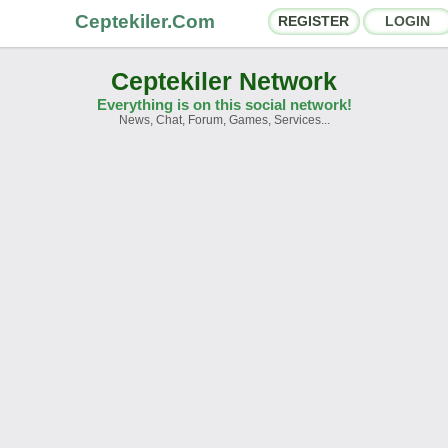
Ceptekiler.Com
REGISTER
LOGIN
Ceptekiler Network
Everything is on this social network!
News, Chat, Forum, Games, Services...
orums
Social Shares
hat Rooms
App Ecosystem
nnouncements
Contact
bout Us
Ceptekiler.Com - v2025.01
Licence
F.A.Q.
C.S.
Contract