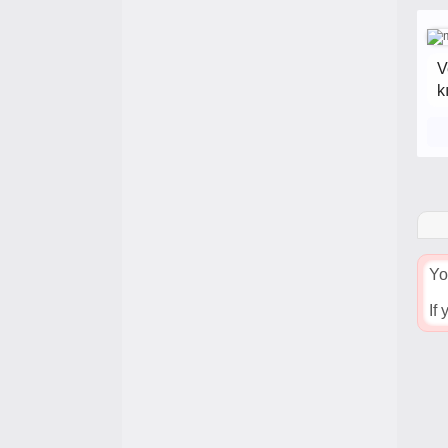
V
k
Yo
If