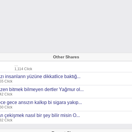
Other Shares
...
1,114 Click
zı insanların yüzüne dikkatlice baktığ...
55 Click
zen bitmek bilmeyen dertler Yağmur ol...
42 Click
ce gece ansızın kalkıp bi sigara yakıp...
60 Click
n çekişmek nasıl bir şey bilir misin O...
82 Click