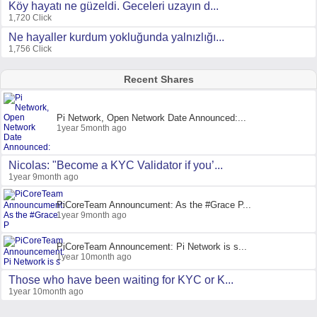
Köy hayatı ne güzeldi. Geceleri uzayın d...
1,720 Click
Ne hayaller kurdum yokluğunda yalnızlığı...
1,756 Click
Recent Shares
Pi Network, Open Network Date Announced:...
1year 5month ago
Nicolas: "Become a KYC Validator if you’...
1year 9month ago
PiCoreTeam Announcument: As the #Grace P...
1year 9month ago
PiCoreTeam Announcement: Pi Network is s...
1year 10month ago
Those who have been waiting for KYC or K...
1year 10month ago