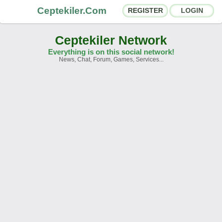
Ceptekiler.Com
REGISTER
LOGIN
Ceptekiler Network
Everything is on this social network!
News, Chat, Forum, Games, Services...
Forums
Social Shares
Chat Rooms
App Ecosystem
Announcements
Contact
About Us
Ceptekiler.Com - v2025.01
Licence
F.A.Q.
C.S.
Contract