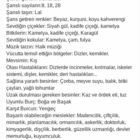
Şanslı sayıların:8, 18, 28
Şanslı taşın: Lal
Şans getiren renkler: Beyaz, kurşuni, koyu kahverengi
Sevdiğin çiçekler: Siyah gül, kadife çiçeği, kamelya
Bitkilerin: Kamelya, kadife çiçeği, Karagül
Sevdiğin kokular: Kamelya, çam, fulya
Müzik tarzın: Halk müziği
Vücutta temsil ettiğin bölgeler: Dizler, kemikler.
Mevsimin: Kış
Olası Hastalıkların: Dizlerde incinmeler, kırılmalar, iskelet
sistemi, dişler, kemikler, deri hastalıkları...
Sağlına yararlı besinler: Çorba, meyve suyu, balık, bitki
çayları, yağlı tohumlar
Uzak durulması gereken besinler: Kaz ve ördek eti, tuz
Uyumlu Burç: Boğa ve Başak
Karşıt Burcun: Yengeç
Başarılı olabileceğin meslekler: Madencilik, çiftçilik,
mimarlık, planlamacılık, ormancılık, askerlik, doktorluk,
kimyagerlik, dişçilik, berberlik, güzellik uzmanlığı, devlet
memurluğu, kuyumculuk.