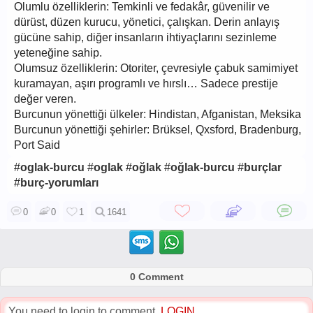
Olumlu özelliklerin: Temkinli ve fedakâr, güvenilir ve
dürüst, düzen kurucu, yönetici, çalışkan. Derin anlayış
gücüne sahip, diğer insanların ihtiyaçlarını sezinleme
yeteneğine sahip.
Olumsuz özelliklerin: Otoriter, çevresiyle çabuk samimiyet
kuramayan, aşırı programlı ve hırslı… Sadece prestije
değer veren.
Burcunun yönettiği ülkeler: Hindistan, Afganistan, Meksika
Burcunun yönettiği şehirler: Brüksel, Qxsford, Bradenburg,
Port Said
#
oglak-burcu
#
oglak
#
oğlak
#
oğlak-burcu
#
burçlar
#
burç-yorumları
0
0
1
1641
0 Comment
You need to login to comment.
LOGIN