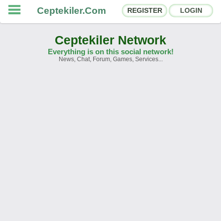
Ceptekiler.Com
REGISTER
LOGIN
Ceptekiler Network
Everything is on this social network!
News, Chat, Forum, Games, Services...
Forums
Social Shares
Chat Rooms
App Ecosystem
Announcements
Contact
About Us
Türkçe
- English
Ceptekiler.Com - v2025.01
Licence
F.A.Q.
C.S.
Contract