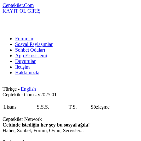
Ceptekiler.Com
KAYIT OL
GİRİŞ
Forumlar
Sosyal Paylaşımlar
Sohbet Odaları
App Ekosistemi
Duyurular
İletişim
Hakkımızda
Türkçe -
English
Ceptekiler.Com - v2025.01
Lisans
S.S.S.
T.S.
Sözleşme
Ceptekiler Network
Cebinde istediğin her şey bu sosyal ağda!
Haber, Sohbet, Forum, Oyun, Servisler...