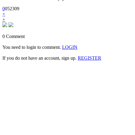
0
0
5
2309
+
+
0 Comment
You need to login to comment.
LOGIN
If you do not have an account, sign up.
REGISTER