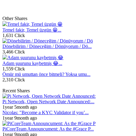
Other Shares
Temel fakir, Temel üzgün 😁...
1,631 Click
Dönebilirim / Döneceğim / Dönüyorum / Dö...
3,466 Click
Adam şuurunu kaybetmiş 😂...
1,559 Click
Ömür mü umuttan önce bitmeli? Yoksa umu...
2,310 Click
Recent Shares
Pi Network, Open Network Date Announced:...
1year 5month ago
Nicolas: "Become a KYC Validator if you’...
1year 9month ago
PiCoreTeam Announcument: As the #Grace P...
1year 9month ago