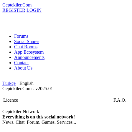
Ceptekiler.Com
REGISTER
LOGIN
Forums
Social Shares
Chat Rooms
App Ecosystem
Announcements
Contact
About Us
Türkçe
- English
Ceptekiler.Com - v2025.01
Licence
F.A.Q.
Ceptekiler Network
Everything is on this social network!
News, Chat, Forum, Games, Services...