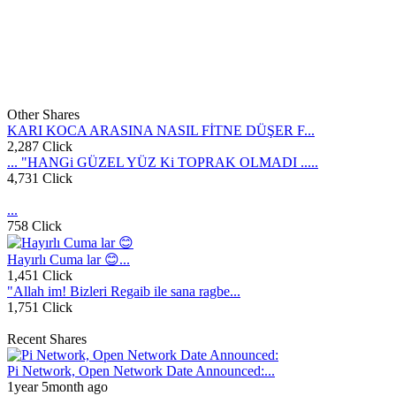
Other Shares
KARI KOCA ARASINA NASIL FİTNE DÜŞER F...
2,287 Click
... "HANGi GÜZEL YÜZ Ki TOPRAK OLMADI .....
4,731 Click
...
758 Click
Hayırlı Cuma lar 😊...
1,451 Click
"Allah im! Bizleri Regaib ile sana ragbe...
1,751 Click
Recent Shares
Pi Network, Open Network Date Announced:...
1year 5month ago