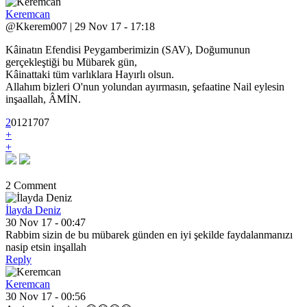
Keremcan
@Kkerem007 | 29 Nov 17 - 17:18
Kâinatın Efendisi Peygamberimizin (SAV), Doğumunun
gerçekleştiği bu Mübarek gün,
Kâinattaki tüm varlıklara Hayırlı olsun.
Allahım bizleri O'nun yolundan ayırmasın, şefaatine Nail eylesin
inşaallah, ÂMİN.
2
0
12
1707
+
+
2 Comment
İlayda Deniz
30 Nov 17 - 00:47
Rabbim sizin de bu mübarek günden en iyi şekilde faydalanmanızı
nasip etsin inşallah
Reply
Keremcan
30 Nov 17 - 00:56