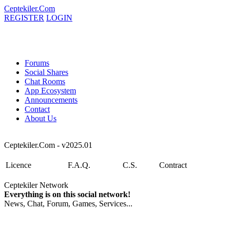
Ceptekiler.Com
REGISTER
LOGIN
Forums
Social Shares
Chat Rooms
App Ecosystem
Announcements
Contact
About Us
Ceptekiler.Com - v2025.01
Licence
F.A.Q.
C.S.
Contract
Ceptekiler Network
Everything is on this social network!
News, Chat, Forum, Games, Services...