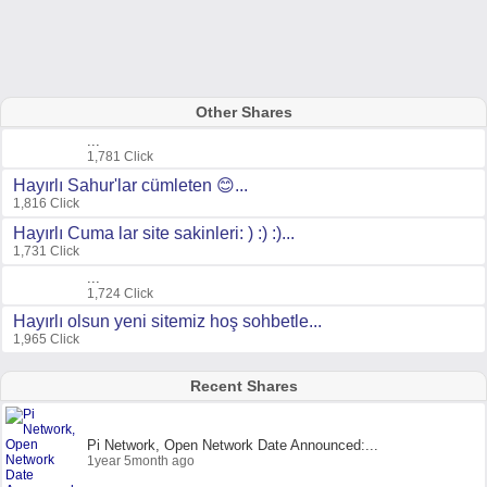
Other Shares
...
1,781 Click
Hayırlı Sahur'lar cümleten 😊...
1,816 Click
Hayırlı Cuma lar site sakinleri: ) :) :)...
1,731 Click
...
1,724 Click
Hayırlı olsun yeni sitemiz hoş sohbetle...
1,965 Click
Recent Shares
Pi Network, Open Network Date Announced:...
1year 5month ago