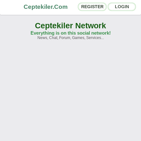
Ceptekiler.Com
REGISTER
LOGIN
Ceptekiler Network
Everything is on this social network!
News, Chat, Forum, Games, Services...
Forums
Social Shares
Chat Rooms
App Ecosystem
Announcements
Contact
About Us
Türkçe
- English
Ceptekiler.Com - v2025.01
Licence
F.A.Q.
C.S.
Contract