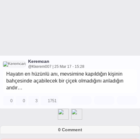
Keremcan
@Kkerem007 | 25 Mar 17 - 15:28
Hayatın en hüzünIü anı, mevsimine kapıIdığın kişinin
bahçesinde açabiIecek bir çiçek oImadığını anIadığın
andır…
0
0
3
1751
0 Comment