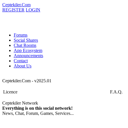
Ceptekiler.Com
REGISTER
LOGIN
Forums
Social Shares
Chat Rooms
App Ecosystem
Announcements
Contact
About Us
Ceptekiler.Com - v2025.01
Licence
F.A.Q.
Ceptekiler Network
Everything is on this social network!
News, Chat, Forum, Games, Services...