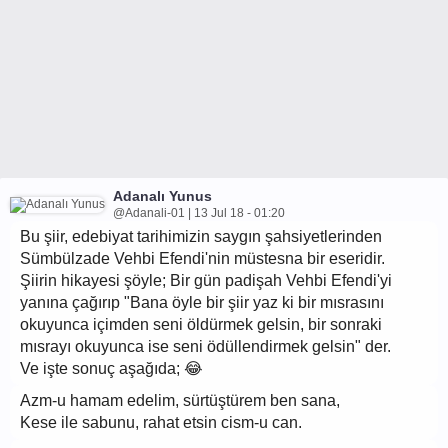
Adanalı Yunus
@Adanali-01 | 13 Jul 18 - 01:20
Bu şiir, edebiyat tarihimizin saygın şahsiyetlerinden
Sümbülzade Vehbi Efendi'nin müstesna bir eseridir.
Şiirin hikayesi şöyle; Bir gün padişah Vehbi Efendi'yi
yanına çağırıp "Bana öyle bir şiir yaz ki bir mısrasını
okuyunca içimden seni öldürmek gelsin, bir sonraki
mısrayı okuyunca ise seni ödüllendirmek gelsin" der.
Ve işte sonuç aşağıda; 😂
Azm-u hamam edelim, sürtüştürem ben sana,
Kese ile sabunu, rahat etsin cism-u can.