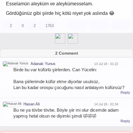
Esselamün aleyküm ve aleykümesselam.
Gördüğünüz gibi şiirde hiç kötü niyet yok aslında 😂
2
0
2
1763
2 Comment
Adanalı Yunus
13 Jul 18 - 01:22
Birde bu var küfürlü şiirlerden. Can Yücelin:
Bana şiirlerimde küfür etme diyorlar usulsüz,
Lan bu kadar orospu çocuğunu nasıl anlatayım küfürsüz?
Reply
Hasan Ali
14 Jul 18 - 01:34
Bu ne ya tövbe tövbe. Böyle şiir mi olur dicemde adam
yapmış helal olsun ne diyimki şimdi 🤣🤣🤣
Reply