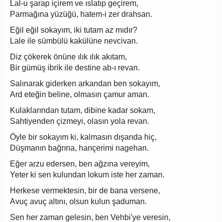
Lal-u şarap içirem ve ıslatıp geçirem,
Parmağına yüzüğü, hatem-i zer drahsan.
Eğil eğil sokayım, iki tutam az mıdır?
Lale ile sümbülü kakülüne nevcivan.
Diz çökerek önüne ılık ılık akıtam,
Bir gümüş ibrik ile destine ab-ı revan.
Salınarak giderken arkandan ben sokayım,
Ard eteğin beline, olmasın çamur aman.
Kulaklarından tutam, dibine kadar sokam,
Sahtiyenden çizmeyi, olasın yola revan.
Öyle bir sokayım ki, kalmasın dışarıda hiç,
Düşmanın bağrına, hançerimi nagehan.
Eğer arzu edersen, ben ağzına vereyim,
Yeter ki sen kulundan lokum iste her zaman.
Herkese vermektesin, bir de bana versene,
Avuç avuç altını, olsun kulun şaduman.
Sen her zaman gelesin, ben Vehbi'ye veresin,