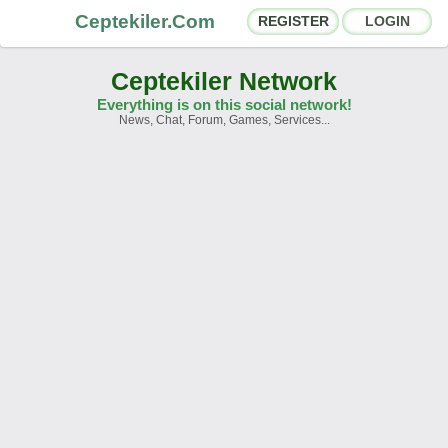
Ceptekiler.Com
REGISTER
LOGIN
Ceptekiler Network
Everything is on this social network!
News, Chat, Forum, Games, Services...
Forums
Social Shares
Chat Rooms
App Ecosystem
Announcements
Contact
About Us
Ceptekiler.Com - v2025.01
Licence
F.A.Q.
C.S.
Contract