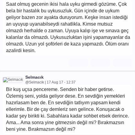
Saat olmuş gecenin ikisi hala uyku girmedi gözüme. Çok
bela bir hastalık bu uykusuzluk. Gün içinde de uykum
geliyor bazen zor ayakta duruyorum. Keşke insan istediği
an uyuyup uyanabilseydi rahatlikla. Kimse mutsuz
olmazdı herhalde o zaman. Uyuya kalıp işe ve sınava geç
kalanlar da olmazdı. Uykusuzluktan işini yapamayanlar da
olmazdı. Uzun yol şoförleri de kaza yapmazdı. Ölüm oranı
azalirdi kesin.
Selmacık
@Selmacik | 17 Aug 17 - 12:37
Bir kuş uçsa pencereme. Senden bir haber getirse.
Özlemiş seni, yolda geliyor dese. En sevdiğin yemekleri
hazırlasam ben de. En sevdiğin tatlıyım yapsam kendi
ellerimle. Bir de çay demleriz sen gelince. Konuşacak o
kadar şey birikti ki. Sabahlara kadar sohbet etsek derince.
Ama... Ama sonra yine gitmezsin değil mi? Bırakmazsın
beni yine. Bırakmazsın değil mi?