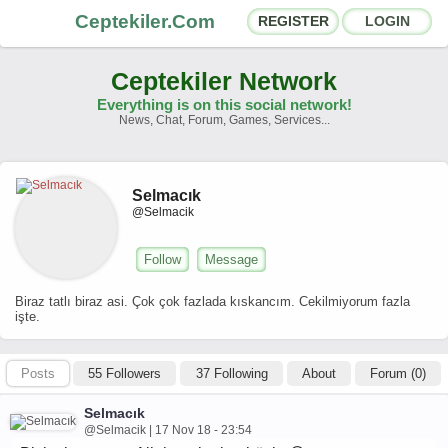
Ceptekiler.Com
REGISTER
LOGIN
Ceptekiler Network
Everything is on this social network!
News, Chat, Forum, Games, Services...
Forums
Social Shares
Selmacık
Chat Rooms
App Ecosystem
@Selmacik
Announcements
Contact
Follow
Message
About Us
Biraz tatlı biraz asi. Çok çok fazlada kıskancım. Cekilmiyorum fazla
işte.
Ceptekiler.Com - v2025.01
Posts
55 Followers
37 Following
About
Forum (0)
Licence
F.A.Q.
C.S.
Contract
Selmacık
@Selmacik | 17 Nov 18 - 23:54