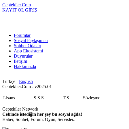
Ceptekiler.Com
KAYIT OL
GİRİŞ
Forumlar
Sosyal Paylaşımlar
Sohbet Odaları
App Ekosistemi
Duyurular
İletişim
Hakkımızda
Türkçe -
English
Ceptekiler.Com - v2025.01
Lisans
S.S.S.
T.S.
Sözleşme
Ceptekiler Network
Cebinde istediğin her şey bu sosyal ağda!
Haber, Sohbet, Forum, Oyun, Servisler...