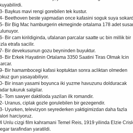
kuyabilirdi.
3- Baykus mavi rengi gorebilen tek kustur.
4- Beethoven beste yapmadan once kafasini soguk suya sokard
5- Bir Big Mac hamburgerin ekmeginde ortalama 178 adet sus
ulunuyor.
6- Bir cam kirildiginda, ufalanan parcalar saatte uc bin millik bir
izla etrafa sacilir.
7- Bir devekusunun gozu beyninden buyuktur.
8- Bir Erkek Hayatinin Ortalama 3350 Saatini Tiras Olmak Icin
arcar.
9- Bir hamambocegi kafasi koptuktan sonra acliktan olmeden
okuz gun yasayabiliyor.
0- Bir insan yasami boyunca iki yuzme havuzunu dolduracak
adar tukuruk salgilar.
1- Tom sawyer daktiloda yazilan ilk romandir.
2- Uranus, ciplak gozle gorulebilen bir gezegendir.
3- Uyurken, televizyon seyrederken yaktigimizdan daha fazla
alori harciyoruz.
4 Unlu cizgi film kahramani Temel Reis, 1919 yilinda Elzie Crisl
egar tarafindan yaratildi.