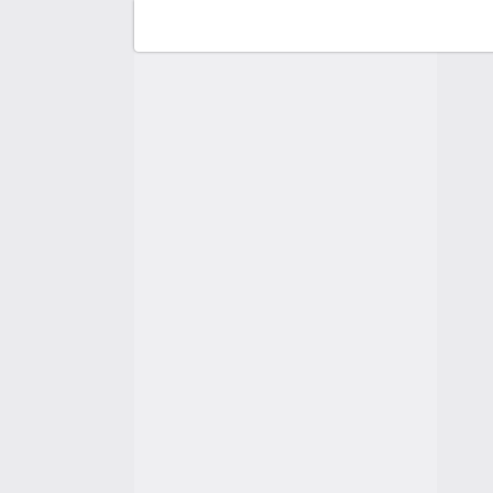
Fo
So
Du
H