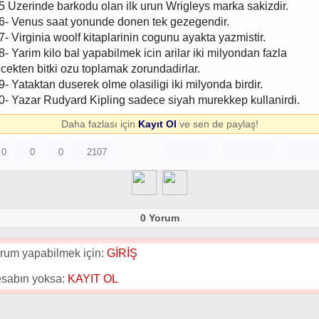
5 Uzerinde barkodu olan ilk urun Wrigleys marka sakizdir.
6- Venus saat yonunde donen tek gezegendir.
7- Virginia woolf kitaplarinin cogunu ayakta yazmistir.
8- Yarim kilo bal yapabilmek icin arilar iki milyondan fazla
icekten bitki ozu toplamak zorundadirlar.
9- Yataktan duserek olme olasiligi iki milyonda birdir.
0- Yazar Rudyard Kipling sadece siyah murekkep kullanirdi.
Daha fazlası için
Kayıt Ol
ve sen de paylaş!
0
0
0
2107
0 Yorum
rum yapabilmek için:
GİRİŞ
sabın yoksa:
KAYIT OL