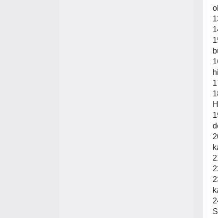
o
1
1
1
b
1
h
1
1
H
1
d
2
k
2
2
2
k
2
S