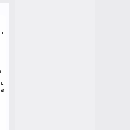
ri
n
rda
kar