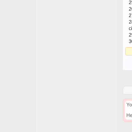
2
2
2
2
c
2
3
Yo
He