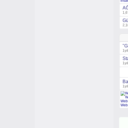
AĞ
1,6
Gü
2,1
"G
1yı
St
1yı
Ba
1yı