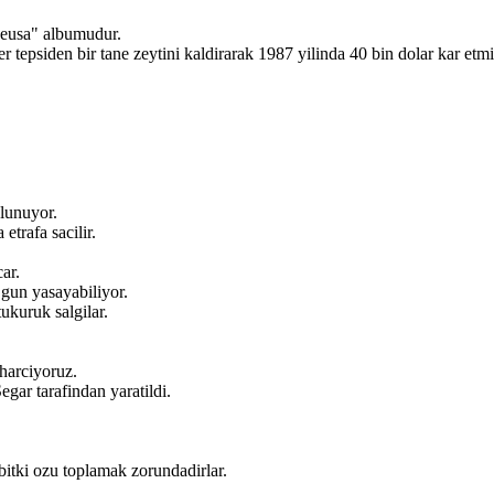
heusa" albumudur.
tepsiden bir tane zeytini kaldirarak 1987 yilinda 40 bin dolar kar etmis
lunuyor.
etrafa sacilir.
ar.
gun yasayabiliyor.
kuruk salgilar.
harciyoruz.
gar tarafindan yaratildi.
 bitki ozu toplamak zorundadirlar.