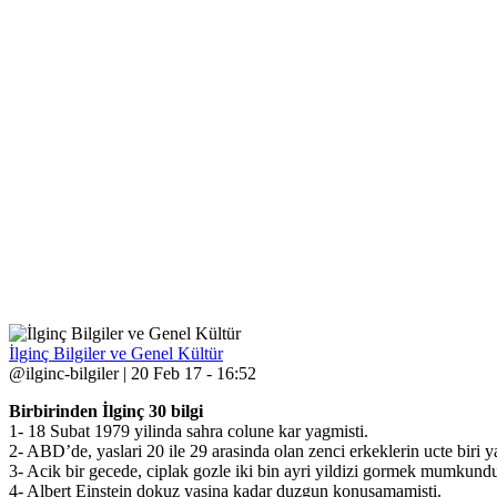
İlginç Bilgiler ve Genel Kültür
@ilginc-bilgiler | 20 Feb 17 - 16:52
Birbirinden İlginç 30 bilgi
1- 18 Subat 1979 yilinda sahra colune kar yagmisti.
2- ABD’de, yaslari 20 ile 29 arasinda olan zenci erkeklerin ucte biri y
3- Acik bir gecede, ciplak gozle iki bin ayri yildizi gormek mumkundu
4- Albert Einstein dokuz yasina kadar duzgun konusamamisti.