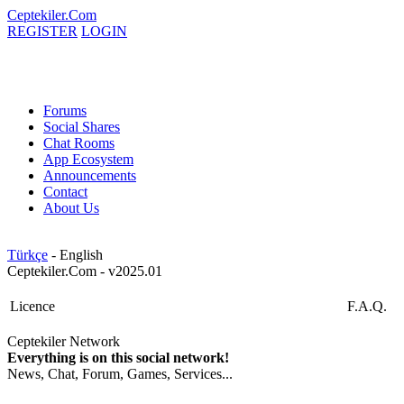
Ceptekiler.Com
REGISTER
LOGIN
Forums
Social Shares
Chat Rooms
App Ecosystem
Announcements
Contact
About Us
Türkçe
- English
Ceptekiler.Com - v2025.01
Licence
F.A.Q.
Ceptekiler Network
Everything is on this social network!
News, Chat, Forum, Games, Services...