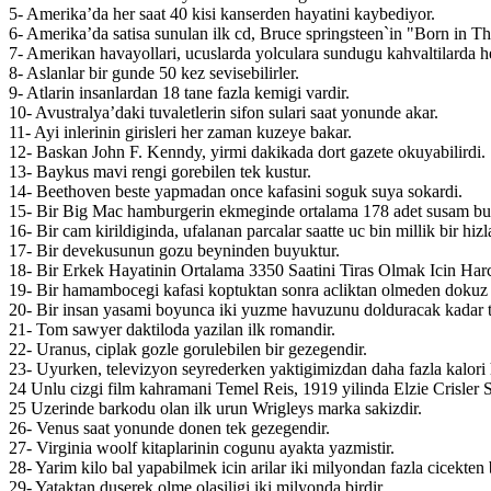
5- Amerika’da her saat 40 kisi kanserden hayatini kaybediyor.
6- Amerika’da satisa sunulan ilk cd, Bruce springsteen`in "Born in T
7- Amerikan havayollari, ucuslarda yolculara sundugu kahvaltilarda her 
8- Aslanlar bir gunde 50 kez sevisebilirler.
9- Atlarin insanlardan 18 tane fazla kemigi vardir.
10- Avustralya’daki tuvaletlerin sifon sulari saat yonunde akar.
11- Ayi inlerinin girisleri her zaman kuzeye bakar.
12- Baskan John F. Kenndy, yirmi dakikada dort gazete okuyabilirdi.
13- Baykus mavi rengi gorebilen tek kustur.
14- Beethoven beste yapmadan once kafasini soguk suya sokardi.
15- Bir Big Mac hamburgerin ekmeginde ortalama 178 adet susam bu
16- Bir cam kirildiginda, ufalanan parcalar saatte uc bin millik bir hizla 
17- Bir devekusunun gozu beyninden buyuktur.
18- Bir Erkek Hayatinin Ortalama 3350 Saatini Tiras Olmak Icin Harc
19- Bir hamambocegi kafasi koptuktan sonra acliktan olmeden dokuz 
20- Bir insan yasami boyunca iki yuzme havuzunu dolduracak kadar tu
21- Tom sawyer daktiloda yazilan ilk romandir.
22- Uranus, ciplak gozle gorulebilen bir gezegendir.
23- Uyurken, televizyon seyrederken yaktigimizdan daha fazla kalori 
24 Unlu cizgi film kahramani Temel Reis, 1919 yilinda Elzie Crisler Se
25 Uzerinde barkodu olan ilk urun Wrigleys marka sakizdir.
26- Venus saat yonunde donen tek gezegendir.
27- Virginia woolf kitaplarinin cogunu ayakta yazmistir.
28- Yarim kilo bal yapabilmek icin arilar iki milyondan fazla cicekten
29- Yataktan duserek olme olasiligi iki milyonda birdir.